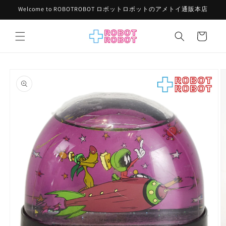
コンテ
Welcome to ROBOTROBOT ロボットロボットのアメトイ通販本店
ンツに
進む
カ
ー
ト
商品情
報にス
キップ