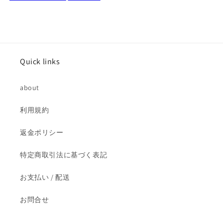
ス
ス
ノ
ノ
ー
ー
ド
ド
ー
ー
ム
ム
Quick links
の
の
数
数
about
量
量
を
を
利用規約
減
増
ら
や
返金ポリシー
す
す
特定商取引法に基づく表記
お支払い / 配送
お問合せ