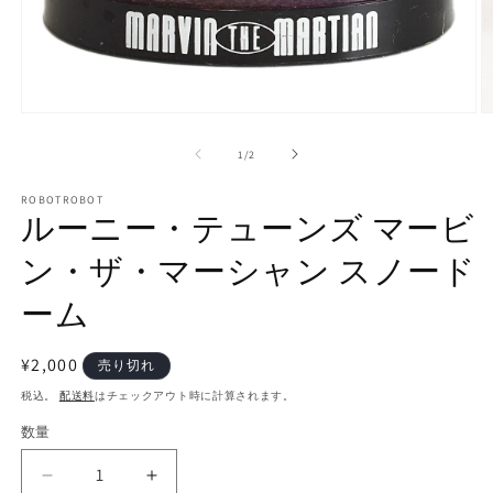
モ
ー
の
1
/
2
ダ
ル
で
ROBOTROBOT
ルーニー・テューンズ マービ
メ
デ
ン・ザ・マーシャン スノード
ィ
ア
(1)
(2
ーム
を
開
く
通
¥2,000
売り切れ
常
税込。
配送料
はチェックアウト時に計算されます。
価
数量
数
格
量
ル
ル