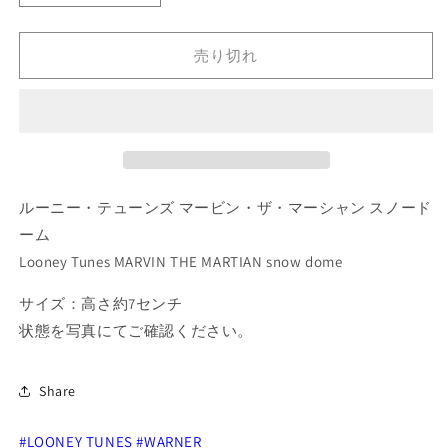
ー
ー
ニ
ニ
売り切れ
ー・
ー・
テ
テ
ュ
ュ
ー
ー
ン
ン
ズ
ズ
ルーニー・テューンズ マービン・ザ・マーシャン スノード
マ
マ
ー
ー
ーム
ビ
ビ
Looney Tunes MARVIN THE MARTIAN snow dome
ン・
ン・
サイズ：高さ約7センチ
ザ・
ザ・
マ
マ
状態を写真にてご確認ください。
ー
ー
シ
シ
Share
ャ
ャ
ン
ン
#LOONEY TUNES
#WARNER