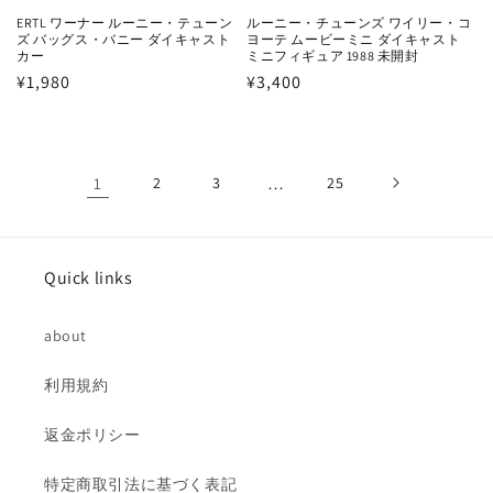
ERTL ワーナー ルーニー・テューン
ルーニー・チューンズ ワイリー・コ
ズ バッグス・バニー ダイキャスト
ヨーテ ムービーミニ ダイキャスト
カー
ミニフィギュア 1988 未開封
通
¥1,980
通
¥3,400
常
常
価
価
格
格
1
2
3
…
25
Quick links
about
利用規約
返金ポリシー
特定商取引法に基づく表記