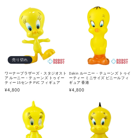
常
格
価
格
売り切れ
ワーナーブラザーズ・スタジオスト
Dakin ルーニー・テューンズ トゥイ
ア ルーニー・テューンズ トゥイー
ーティー ミニサイズ ビニールフィ
ティー 15センチ PVC フィギュア
ギュア 香港
通
¥4,800
通
¥4,800
常
常
価
価
格
格