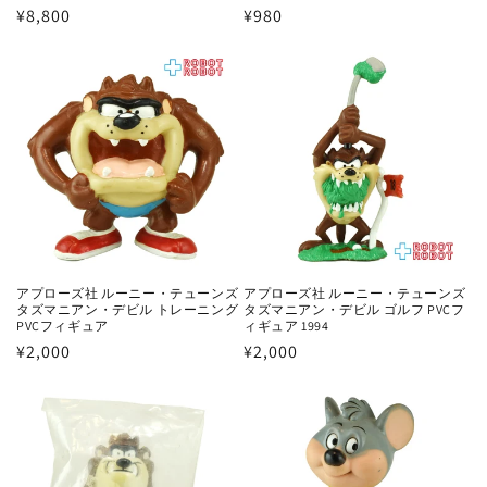
通
¥8,800
通
¥980
常
常
価
価
格
格
アプローズ社 ルーニー・テューンズ
アプローズ社 ルーニー・テューンズ
タズマニアン・デビル ゴルフ PVCフ
タズマニアン・デビル トレーニング
ィギュア 1994
PVCフィギュア
通
¥2,000
通
¥2,000
常
常
価
価
格
格