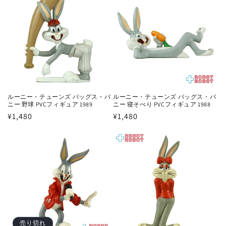
格
ルーニー・テューンズ バッグス・バ
ルーニー・テューンズ バッグス・バ
ニー 野球 PVCフィギュア 1989
ニー 寝そべり PVCフィギュア 1988
通
¥1,480
通
¥1,480
常
常
価
価
格
格
売り切れ