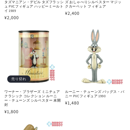
ズ おしゃべりシルベスター マジッ
タズマニアン・デビル タズフラッシ
クカーペット フィギュア
ュ PVCフィギュア ハッピーミールト
イ 1989
通
¥2,400
通
¥2,000
常
常
価
価
格
格
売り切れ
ワーナー・ブラザーズ ミニチュア
ルーニー・テューンズ バッグス・バ
クラシック コレクション ルーニ
ニー PVCフィギュア 1990
ー・テューンズ シルベスター 未開
通
¥1,480
封
常
通
¥1,800
価
常
格
価