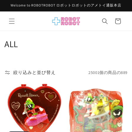
コンテ
Welcome to ROBOTROBOT ロボットロボットのアメトイ通販本店
ンツに
進む
カ
ー
ト
コ
ALL
レ
ク
絞り込みと並び替え
25001個の商品の889
シ
ョ
ン
: