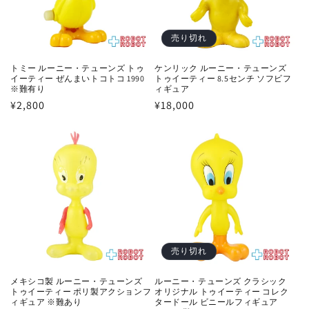
売り切れ
トミー ルーニー・テューンズ トゥ
ケンリック ルーニー・テューンズ
イーティー ぜんまいトコトコ 1990
トゥイーティー 8.5センチ ソフビフ
※難有り
ィギュア
通
¥2,800
通
¥18,000
常
常
価
価
格
格
売り切れ
メキシコ製 ルーニー・テューンズ
ルーニー・テューンズ クラシック
トゥイーティー ポリ製アクションフ
オリジナル トゥイーティー コレク
ィギュア ※難あり
タードール ビニールフィギュア