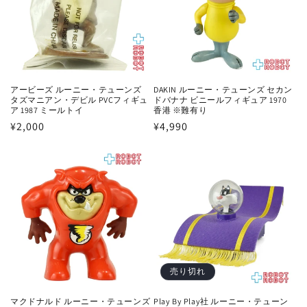
アービーズ ルーニー・テューンズ
DAKIN ルーニー・テューンズ セカン
タズマニアン・デビル PVCフィギュ
ドバナナ ビニールフィギュア 1970
ア 1987 ミールトイ
香港 ※難有り
通
¥2,000
通
¥4,990
常
常
価
価
格
格
売り切れ
Play By Play社 ルーニー・テューン
マクドナルド ルーニー・テューンズ