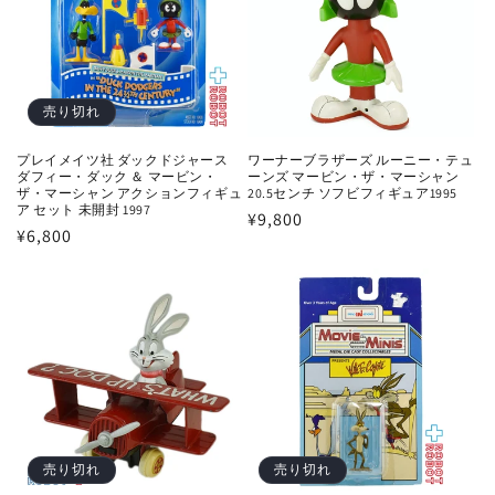
売り切れ
プレイメイツ社 ダックドジャース
ワーナーブラザーズ ルーニー・テュ
ダフィー・ダック ＆ マービン・
ーンズ マービン・ザ・マーシャン
ザ・マーシャン アクションフィギュ
20.5センチ ソフビフィギュア1995
ア セット 未開封 1997
通
¥9,800
通
¥6,800
常
常
価
価
格
格
売り切れ
売り切れ