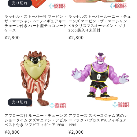
売り切れ
ラッセル・ストーバー社 マービン・
ラッセルストーバー ルーニー・テュ
ザ・マーシャン PVCフィギュアキー
ーンズ マービン・ザ・マーシャン
チェーン付き ハート型チョコレート
K-9 クリスマスオーナメント ソリ
ケース
2000 袋入り未開封
通
¥2,800
通
¥2,800
常
常
価
価
格
格
売り切れ
アプローズ社 ルーニー・チューンズ
アプローズ スペースジャム 紫のナ
ショータイム タズマニアン・デビル
ードラク バプカス PVCフィギュア
ベスト付き ソフビフィギュア 1990
1996
通
¥8,800
通
¥2,000