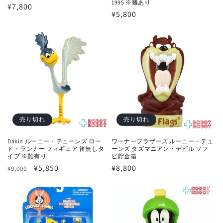
1995 ※難あり
通
¥7,800
通
¥5,800
常
常
価
価
格
格
売り切れ
売り切れ
Dakin ルーニー・テューンズ ロー
ワーナーブラザーズ ルーニー・テュ
ド・ランナー フィギュア 笛無しタ
ーンズ タズマニアン・デビル ソフ
イプ ※難有り
ビ貯金箱
通
セ
¥5,850
通
¥8,800
¥9,000
常
ー
常
価
ル
価
格
価
格
格