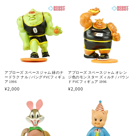
常
常
価
価
格
格
アプローズ スペースジャム 緑のナ
アプローズ スペースジャム オレン
ードラク ナル / バング PVCフィギュ
ジ色のモンスター ズィルチ / パウン
ア 1996
ド PVCフィギュア 1996
通
¥2,000
通
¥2,000
常
常
価
価
格
格