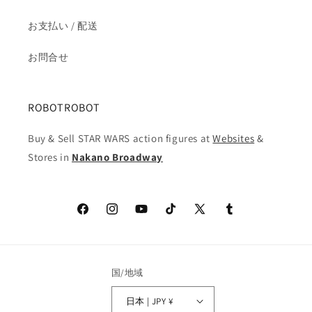
お支払い / 配送
お問合せ
ROBOTROBOT
Buy & Sell STAR WARS action figures at
Websites
&
Stores in
Nakano Broadway
Facebook
Instagram
YouTube
TikTok
X
Tumblr
(Twitter)
国/地域
日本 | JPY ¥