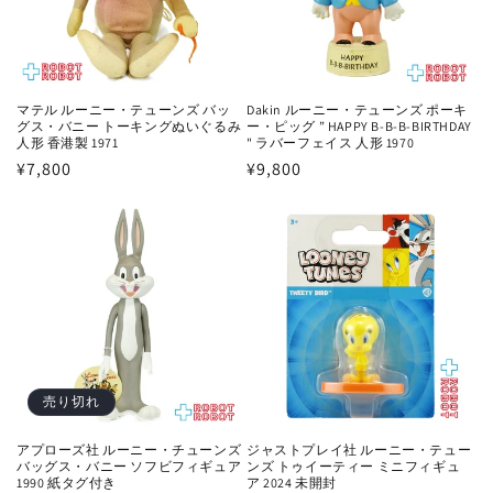
マテル ルーニー・テューンズ バッ
Dakin ルーニー・テューンズ ポーキ
グス・バニー トーキングぬいぐるみ
ー・ピッグ ” HAPPY B-B-B-BIRTHDAY
人形 香港製 1971
" ラバーフェイス 人形 1970
通
¥7,800
通
¥9,800
常
常
価
価
格
格
売り切れ
アプローズ社 ルーニー・チューンズ
ジャストプレイ社 ルーニー・テュー
バッグス・バニー ソフビフィギュア
ンズ トゥイーティー ミニフィギュ
1990 紙タグ付き
ア 2024 未開封