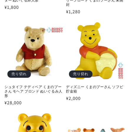
ター ぬいぐるみ人形
リーフロート くまのプーさん 未開
封
通
¥1,800
通
¥1,280
常
常
価
価
格
格
売り切れ
売り切れ
シュタイフ テディベア くまのプー
ディズニー くまのプーさん ソフビ
さん モヘア ブロンド ぬいぐるみ人
貯金箱
形
通
¥2,000
通
¥28,000
常
常
価
価
格
格