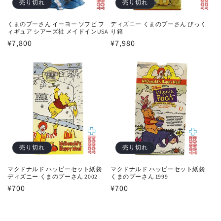
売り切れ
売り切れ
くまのプーさん イーヨー ソフビ フ
ディズニー くまのプーさん びっく
ィギュア シアーズ社 メイドインUSA
り箱
通
¥7,800
通
¥7,980
常
常
価
価
格
格
売り切れ
売り切れ
マクドナルド ハッピーセット紙袋
マクドナルド ハッピーセット紙袋
ディズニー くまのプーさん 2002
くまのプーさん 1999
通
¥700
通
¥700
常
常
価
価