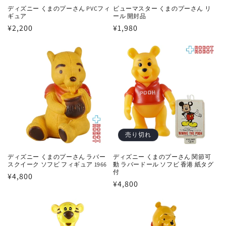
ディズニー くまのプーさん PVCフィ
ビューマスター くまのプーさん リ
ギュア
ール 開封品
通
¥2,200
通
¥1,980
常
常
価
価
格
格
売り切れ
ディズニー くまのプーさん ラバー
ディズニー くまのプーさん 関節可
スクイーク ソフビ フィギュア 1966
動 ラバードール ソフビ 香港 紙タグ
付
通
¥4,800
通
¥4,800
常
常
価
価
格
格