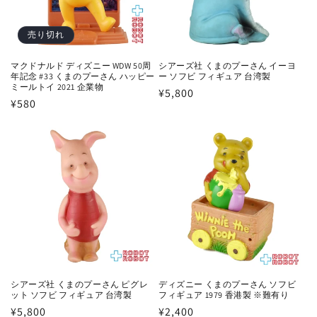
売り切れ
マクドナルド ディズニー WDW 50周
シアーズ社 くまのプーさん イーヨ
年記念 #33 くまのプーさん ハッピー
ー ソフビ フィギュア 台湾製
ミールトイ 2021 企業物
通
¥5,800
通
¥580
常
常
価
価
格
格
シアーズ社 くまのプーさん ピグレ
ディズニー くまのプーさん ソフビ
ット ソフビ フィギュア 台湾製
フィギュア 1979 香港製 ※難有り
通
¥5,800
通
¥2,400