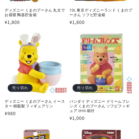
ディズニー くまのプーさん 丸太で
TDL 東京ディズニーランド くまのプ
お昼寝 陶器貯金箱
ーさん ソフビ貯金箱
通
¥1,800
通
¥1,800
常
常
価
価
格
格
売り切れ
売り切れ
ディズニー くまのプーさん イース
バンダイ ディズニー ドリームフレ
ター 樹脂製 フィギュアリン
ンズ くまのプーさん ソフビフィギ
ュア 1996 箱付
通
¥980
通
¥1,000
常
常
価
価
格