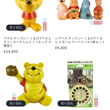
売り切れ
マテル ディズニー くまのプーさん
シアーズ ディズニー くまのプーさ
チャッターチャムス トーキング ※
ん スモール ラバードール 4体セット
難有り
通
¥9,800
通
¥24,800
常
常
価
価
格
格
売り切れ
売り切れ