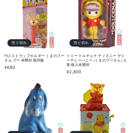
格
売り切れ
売り切れ
PEZ ストラップホルダー くまのプー
トミー ドルチェナ ディズニー ヤミ
さん プー 未開封 国内版
ーヤミーハニー (くまのプーさん) 人
形 箱入未開封
通
¥680
通
¥2,800
常
常
価
価
格
格