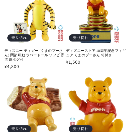
売り切れ
売り切れ
ディズニー ティガー (くまのプーさ
ディズニーストア 10周年記念フィギ
ん) 関節可動 ラバードール ソフビ 香
ュア くまのプーさん 箱付き
港 紙タグ付
通
¥1,500
通
¥4,800
常
常
価
価
格
格
売り切れ
売り切れ