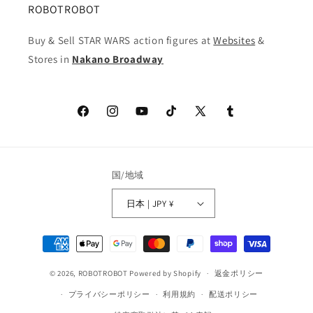
ROBOTROBOT
Buy & Sell STAR WARS action figures at
Websites
&
Stores in
Nakano Broadway
Facebook
Instagram
YouTube
TikTok
X
Tumblr
(Twitter)
国/地域
日本 | JPY ¥
決
済
© 2026,
ROBOTROBOT
Powered by Shopify
方
返金ポリシー
法
プライバシーポリシー
利用規約
配送ポリシー