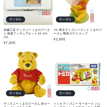
売り切れ
売り切れ
加藤工芸 ディズニー くまのプーさ
TDL 東京ディズニーランド くまのプ
ん 箱庭フィギュアセット KD-619-
ーさん 陶器ガラス カップ
300
通
¥3,800
通
¥7,800
常
常
価
価
格
格
売り切れ
売り切れ
ディズニー くまのプーさん 赤セー
トミカ ディズニー モータース ジョ