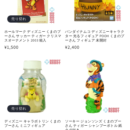
売り切れ
ホールマーク ディズニー くまのプ
バンダイナムコ ディズニーキャラク
ーさん サッカー ティガー クリスマ
ター 光るフィギュア POOH くまのプ
スオーナメント 2003 箱入
ーさん フィギュア 未開封
通
¥1,500
通
¥2,400
常
常
価
価
格
格
売り切れ
ディズニー キャラボトリン くまの
ソーキー ジョンソンズ くまのプー
プーさん ミニフィギュア
さん ティガー シャンプーボトル 紙
タグ付き