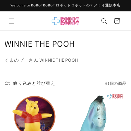
コンテ
Welcome to ROBOTROBOT ロボットロボットのアメトイ通販本店
ンツに
進む
カ
ー
ト
コ
WINNIE THE POOH
レ
くまのプーさん WINNIE THE POOH
ク
シ
絞り込みと並び替え
61個の商品
ョ
ン
: