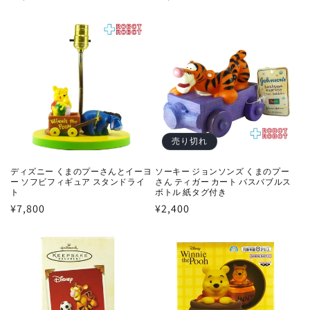
常
常
価
価
格
格
売り切れ
ディズニー くまのプーさんとイーヨ
ソーキー ジョンソンズ くまのプー
ー ソフビフィギュア スタンドライ
さん ティガー カート バスバブルス
ト
ボトル 紙タグ付き
通
¥7,800
通
¥2,400
常
常
価
価
格
格