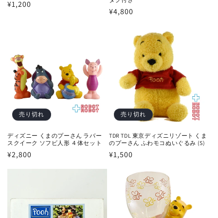
通
¥1,200
通
¥4,800
常
常
価
価
格
格
売り切れ
売り切れ
ディズニー くまのプーさん ラバー
TDR TDL 東京ディズニリゾート くま
スクイーク ソフビ人形 ４体セット
のプーさん ふわモコぬいぐるみ (S)
通
¥2,800
通
¥1,500
常
常
価
価
格
格