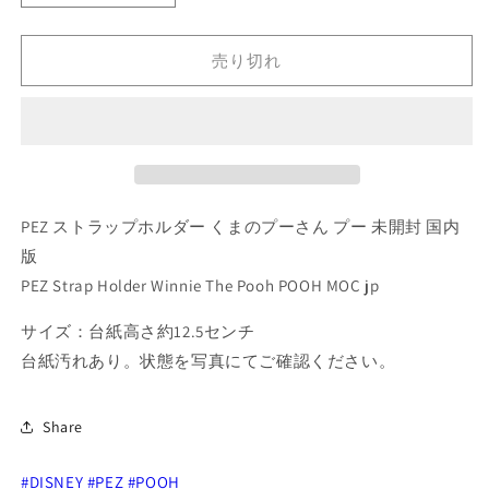
ス
ス
ト
ト
売り切れ
ラ
ラ
ッ
ッ
プ
プ
ホ
ホ
ル
ル
ダ
ダ
ー
ー
PEZ ストラップホルダー くまのプーさん プー 未開封 国内
く
く
版
ま
ま
PEZ Strap Holder Winnie The Pooh POOH MOC jp
の
の
プ
プ
サイズ：台紙高さ約12.5センチ
ー
ー
台紙汚れあり。状態を写真にてご確認ください。
さ
さ
ん
ん
Share
プ
プ
ー
ー
#DISNEY
#PEZ
#POOH
未
未