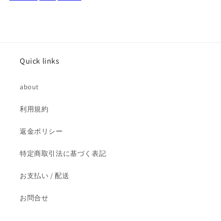
開
開
封
封
国
国
内
内
版
版
Quick links
の
の
数
数
about
量
量
を
を
利用規約
減
増
ら
や
返金ポリシー
す
す
特定商取引法に基づく表記
お支払い / 配送
お問合せ