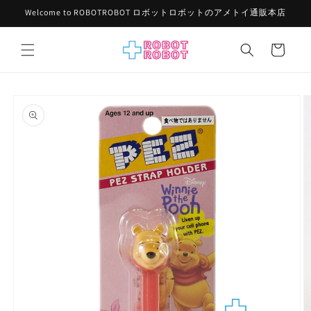
コンテ
Welcome to ROBOTROBOT ロボットロボットのアメトイ通販本店
ンツに
進む
カ
ー
ト
商品情
報にス
キップ