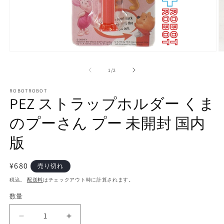
モ
ー
の
1
/
2
ダ
ル
で
ROBOTROBOT
PEZ ストラップホルダー くま
メ
デ
のプーさん プー 未開封 国内
ィ
ア
(1)
(2
版
を
開
く
通
¥680
売り切れ
常
税込。
配送料
はチェックアウト時に計算されます。
価
数量
数
格
量
PEZ
PEZ