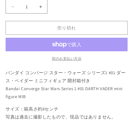
量
バ
バ
ン
ン
ダ
ダ
売り切れ
イ
イ
コ
コ
ン
ン
バ
バ
ー
ー
別のお支払い方法
ジ
ジ
バンダイ コンバージ スター・ウォーズ シリーズ1 #01 ダー
ス
ス
タ
タ
ス・ベイダー ミニフィギュア 開封箱付き
ー・
ー・
Bandai Converge Star Wars Series 1 #01 DARTH VADER mini
ウ
ウ
figure MIB
ォ
ォ
ー
ー
サイズ：箱高さ約8センチ
ズ
ズ
写真は過去に撮影したもので、現品ではありません。
シ
シ
リ
リ