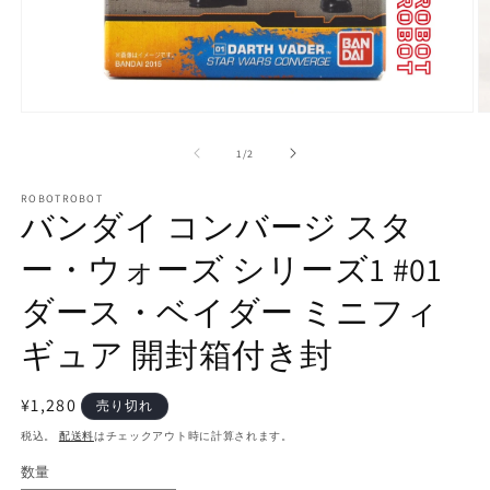
モ
ー
の
1
/
2
ダ
ル
で
ROBOTROBOT
バンダイ コンバージ スタ
メ
デ
ー・ウォーズ シリーズ1 #01
ィ
ア
(1)
(2
ダース・ベイダー ミニフィ
を
開
ギュア 開封箱付き封
く
通
¥1,280
売り切れ
常
税込。
配送料
はチェックアウト時に計算されます。
価
数量
数
格