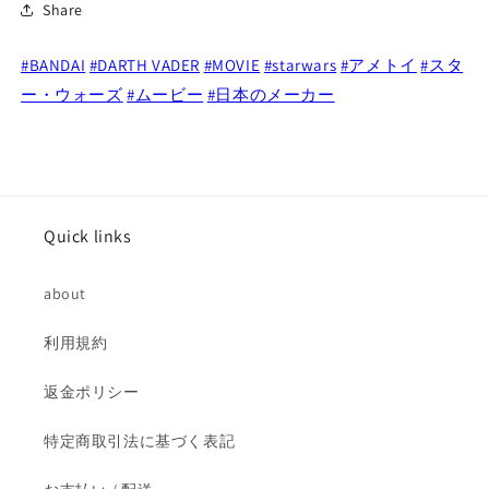
Share
ー
ー
ズ
ズ
#BANDAI
#DARTH VADER
#MOVIE
#starwars
#アメトイ
#スタ
1
1
#01
#01
ー・ウォーズ
#ムービー
#日本のメーカー
ダ
ダ
ー
ー
ス・
ス・
ベ
ベ
イ
イ
Quick links
ダ
ダ
ー
ー
about
ミ
ミ
ニ
ニ
利用規約
フ
フ
ィ
ィ
返金ポリシー
ギ
ギ
ュ
ュ
特定商取引法に基づく表記
ア
ア
開
開