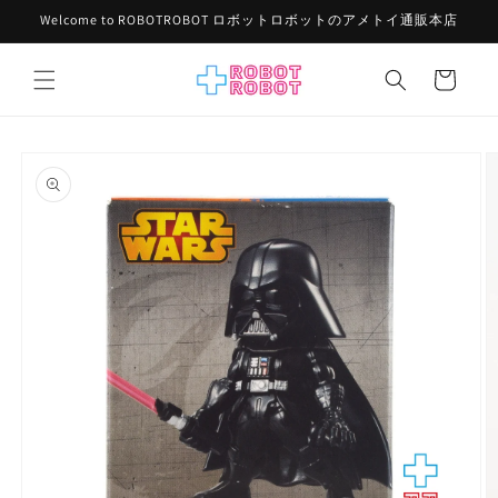
コンテ
Welcome to ROBOTROBOT ロボットロボットのアメトイ通販本店
ンツに
進む
カ
ー
ト
商品情
報にス
キップ