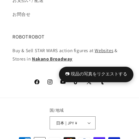
お支払い / 配送
封
封
箱
箱
お問合せ
付
付
き
き
封
封
ROBOTROBOT
の
の
Buy & Sell STAR WARS action figures at
数
数
Websites
&
量
量
Stores in
Nakano Broadway
を
を
減
増
📷 現品の写真をリクエストする
ら
や
Facebook
Instagram
YouTube
TikTok
X
Tumblr
す
す
(Twitter)
国/地域
日本 | JPY ¥
決