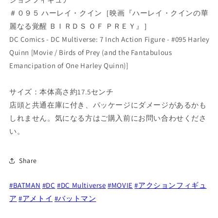
麗
麗
＃０９５ ハーレイ・クイン［映画『ハーレイ・クインの華
な
な
る
る
麗なる覚醒 ＢＩＲＤＳ ＯＦ ＰＲＥＹ』］
覚
覚
DC Comics - DC Multiverse: 7 Inch Action Figure - #095 Harley
醒
醒
Quinn [Movie / Birds of Prey (and the Fantabulous
バ
バ
Emancipation of One Harley Quinn)]
ー
ー
ズ・
ズ・
サイズ：本体高さ約17.5センチ
オ
オ
店頭と共通在庫に付き、パッケージにダメージがあるかも
ブ・
ブ・
しれません。気になる方はご購入前にお問い合わせくださ
プ
プ
レ
レ
い。
イ
イ
#095
#095
Share
ハ
ハ
ー
ー
#BATMAN
#DC
#DC Multiverse
#MOVIE
#アクションフィギュ
レ
レ
ア
#アメトイ
#バットマン
イ・
イ・
ク
ク