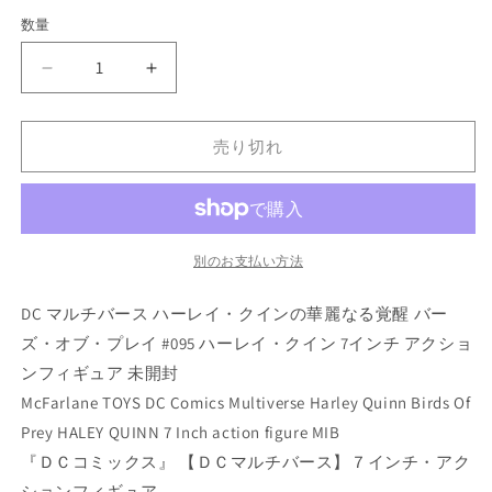
価
数量
数
格
量
DC
DC
マ
マ
ル
ル
売り切れ
チ
チ
バ
バ
ー
ー
ス
ス
ハ
ハ
別のお支払い方法
ー
ー
レ
レ
DC マルチバース ハーレイ・クインの華麗なる覚醒 バー
イ・
イ・
ズ・オブ・プレイ #095 ハーレイ・クイン 7インチ アクショ
ク
ク
ンフィギュア 未開封
イ
イ
McFarlane TOYS DC Comics Multiverse Harley Quinn Birds Of
ン
ン
Prey HALEY QUINN 7 Inch action figure MIB
の
の
『ＤＣコミックス』 【ＤＣマルチバース】７インチ・アク
華
華
ションフィギュア