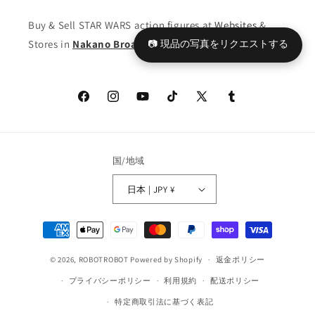
の
の
Buy & Sell STAR WARS action figures at
Websites
&
数
数
Stores in
量
Nakano Broadway
量
📷 現品の写真をリクエストする
を
を
減
増
ら
や
Facebook
Instagram
YouTube
TikTok
X
Tumblr
す
す
(Twitter)
国/地域
日本 | JPY ¥
決
済
© 2026,
ROBOTROBOT
Powered by Shopify
方
返金ポリシー
法
プライバシーポリシー
利用規約
配送ポリシー
特定商取引法に基づく表記