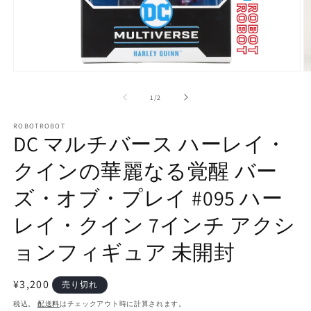
モ
ー
の
1
/
2
ダ
ル
で
ROBOTROBOT
DC マルチバース ハーレイ・
メ
デ
クインの華麗なる覚醒 バー
ィ
ア
(1)
(2
ズ・オブ・プレイ #095 ハー
を
開
レイ・クイン 7インチ アクシ
く
ョンフィギュア 未開封
通
¥3,200
売り切れ
常
税込。
配送料
はチェックアウト時に計算されます。