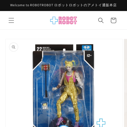
コンテ
Welcome to ROBOTROBOT ロボットロボットのアメトイ通販本店
ンツに
進む
カ
ー
ト
商品情
報にス
キップ