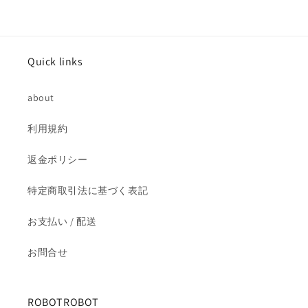
イ
イ
ン
ン
7
7
イ
イ
Quick links
ン
ン
チ
チ
about
ア
ア
ク
ク
利用規約
シ
シ
ョ
ョ
返金ポリシー
ン
ン
フ
フ
特定商取引法に基づく表記
ィ
ィ
ギ
ギ
お支払い / 配送
ュ
ュ
ア
ア
お問合せ
未
未
開
開
ROBOTROBOT
封
封