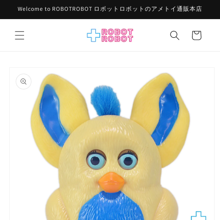
コンテ
Welcome to ROBOTROBOT ロボットロボットのアメトイ通販本店
ンツに
進む
カ
ー
ト
商品情
報にス
キップ