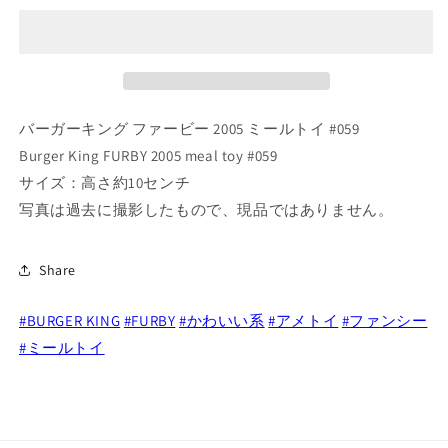
キ
キ
ン
ン
グ
グ
フ
フ
ァ
ァ
バーガーキング ファービー 2005 ミールトイ #059
ー
ー
ビ
ビ
Burger King FURBY 2005 meal toy #059
ー
ー
サイズ：高さ約10センチ
2005
2005
写真は過去に撮影したもので、現品ではありません。
ミ
ミ
ー
ー
Share
ル
ル
ト
ト
イ
イ
#BURGER KING
#FURBY
#かわいい系
#アメトイ
#ファンシー
#059
#059
#ミールトイ
の
の
数
数
量
量
を
を