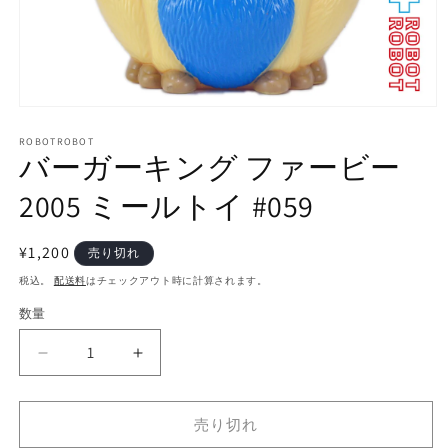
モ
ー
ROBOTROBOT
ダ
バーガーキング ファービー
ル
で
2005 ミールトイ #059
メ
デ
ィ
通
¥1,200
売り切れ
ア
常
(1)
税込。
配送料
はチェックアウト時に計算されます。
を
価
開
数量
数
格
く
量
バ
バ
ー
ー
ガ
ガ
売り切れ
ー
ー