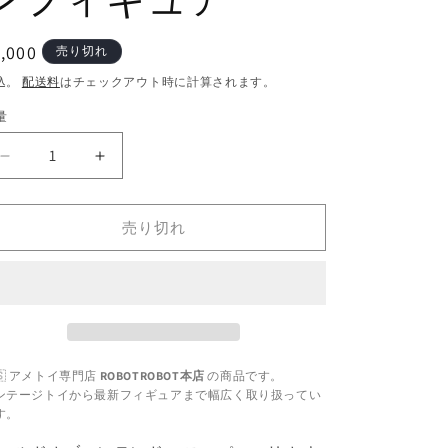
通
,000
売り切れ
常
込。
配送料
はチェックアウト時に計算されます。
価
量
格
ワ
ワ
ー
ー
ル
ル
売り切れ
ド
ド
オ
オ
ブ
ブ
ニ
ニ
ン
ン
テ
テ
🇸 アメトイ専門店
ROBOTROBOT本店
の商品です。
ン
ン
ンテージトイから最新フィギュアまで幅広く取り扱ってい
ド
ド
す。
ー
ー