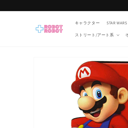
コンテ
ンツに
進む
キャラクター
STAR WARS
ストリート/アート系
商品情
報にス
キップ