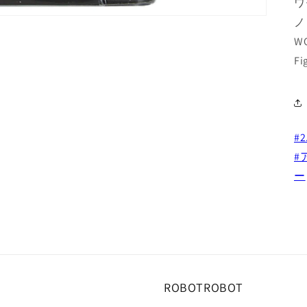
ワ
ノ
WO
Fi
#
#
ー
ROBOTROBOT