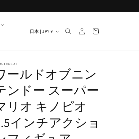
ロ
カ
グ
国
ー
日本 | JPY ¥
イ
/
ト
ン
地
域
BOTROBOT
ワールドオブニン
テンドー スーパー
マリオ キノピオ
2.5インチアクショ
ンフィギュア