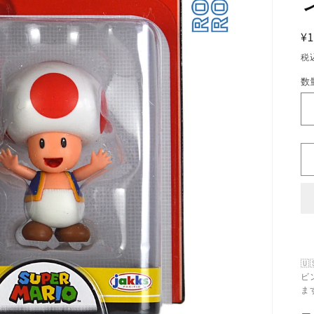
¥1
税
数
数
量

ビ
ま