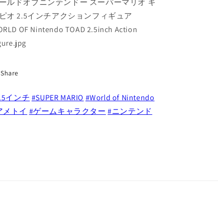
ールドオブニンテンドー スーパーマリオ キ
ス
ス
ー
ー
ピオ 2.5インチアクションフィギュア
パ
パ
RLD OF Nintendo TOAD 2.5inch Action
ー
ー
gure.jpg
マ
マ
リ
リ
オ
オ
Share
キ
キ
ノ
ノ
2.5インチ
#SUPER MARIO
#World of Nintendo
ピ
ピ
アメトイ
#ゲームキャラクター
#ニンテンド
オ
オ
2.5
2.5
イ
イ
ン
ン
チ
チ
ア
ア
ク
ク
シ
シ
ョ
ョ