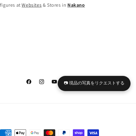
ン
ン
figures at
Websites
& Stores in
Nakano
フ
フ
ィ
ィ
ギ
ギ
ュ
ュ
ア
ア
の
の
数
数
量
量
を
を
減
増
📷 現品の写真をリクエストする
ら
や
Facebook
Instagram
YouTube
TikTok
X
Tumblr
す
す
(Twitter)
決