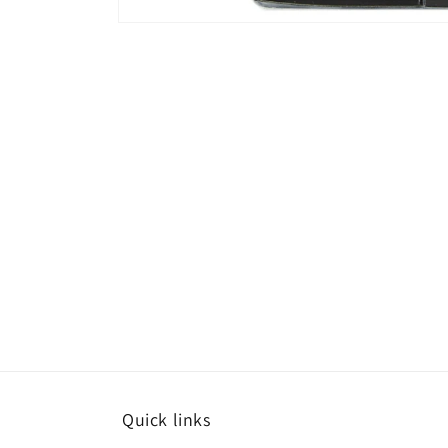
モ
ー
ダ
ル
で
メ
デ
ィ
ア
(1)
を
開
く
Quick links