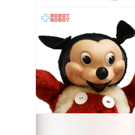
モ
ー
ダ
ル
で
メ
デ
ィ
ア
(1)
を
開
く
モ
ー
ダ
ル