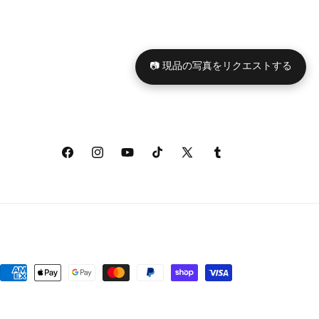
📷 現品の写真をリクエストする
Facebook
Instagram
YouTube
TikTok
X
Tumblr
(Twitter)
決
済
方