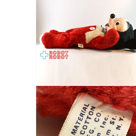
で
メ
デ
ィ
ア
(2)
を
開
く
モ
ー
ダ
ル
で
メ
デ
ィ
ア