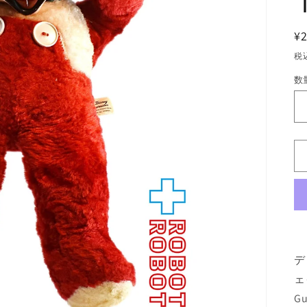
¥
税
数
数
量
デ
ェ
Gu