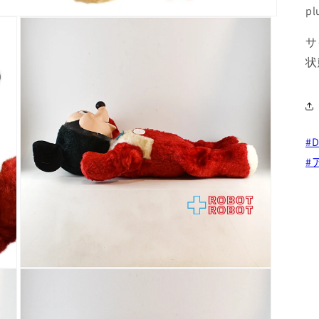
pl
サ
状
#D
#
モ
ー
ダ
ル