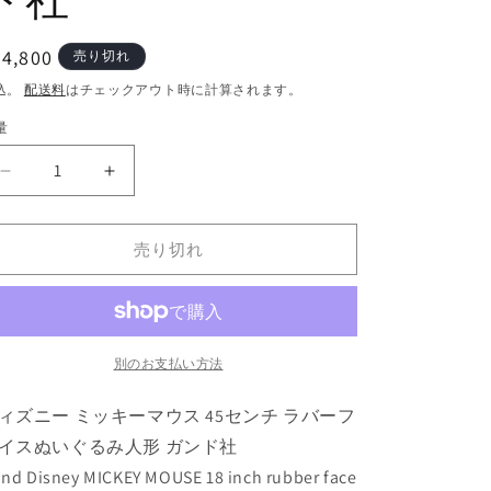
通
24,800
売り切れ
常
込。
配送料
はチェックアウト時に計算されます。
価
量
格
デ
デ
ィ
ィ
ズ
ズ
売り切れ
ニ
ニ
ー
ー
ミ
ミ
ッ
ッ
キ
キ
別のお支払い方法
ー
ー
ィズニー ミッキーマウス 45センチ ラバーフ
マ
マ
ウ
ウ
イスぬいぐるみ人形 ガンド社
ス
ス
nd Disney MICKEY MOUSE 18 inch rubber face