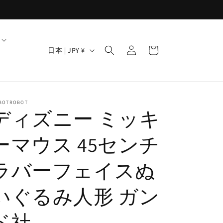
ロ
カ
グ
国
ー
日本 | JPY ¥
イ
/
ト
ン
地
域
BOTROBOT
ディズニー ミッキ
ーマウス 45センチ
ラバーフェイスぬ
いぐるみ人形 ガン
ド社