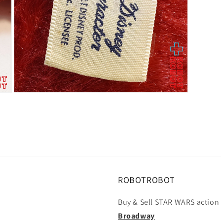
(5)
を
開
く
モ
ー
ダ
ル
で
メ
デ
ィ
ア
(7)
ROBOTROBOT
を
開
Buy & Sell STAR WARS action 
く
Broadway