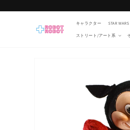
コンテ
ンツに
進む
キャラクター
STAR WARS
ストリート/アート系
商品情
報にス
キップ