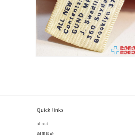
(4)
を
開
く
モ
ー
ダ
ル
で
メ
デ
ィ
ア
(6)
Quick links
を
開
く
about
利用規約