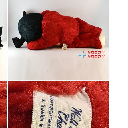
で
メ
デ
ィ
ア
(3)
を
開
く
モ
ー
ダ
ル
で
メ
デ
ィ
ア