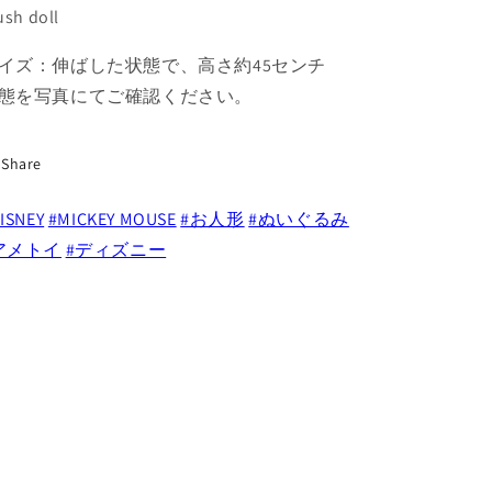
45
45
ush doll
セ
セ
ン
ン
イズ：伸ばした状態で、高さ約45センチ
チ
チ
態を写真にてご確認ください。
ラ
ラ
バ
バ
ー
ー
Share
フ
フ
ェ
ェ
ISNEY
#MICKEY MOUSE
#お人形
#ぬいぐるみ
イ
イ
アメトイ
#ディズニー
ス
ス
ぬ
ぬ
い
い
ぐ
ぐ
る
る
み
み
人
人
形
形
ガ
ガ