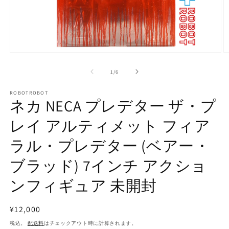
モ
ー
の
1
/
6
ダ
ル
で
ROBOTROBOT
ネカ NECA プレデター ザ・プ
メ
デ
レイ アルティメット フィア
ィ
ア
(1)
(2
ラル・プレデター (ベアー・
を
開
ブラッド) 7インチ アクショ
く
ンフィギュア 未開封
通
¥12,000
常
税込。
配送料
はチェックアウト時に計算されます。