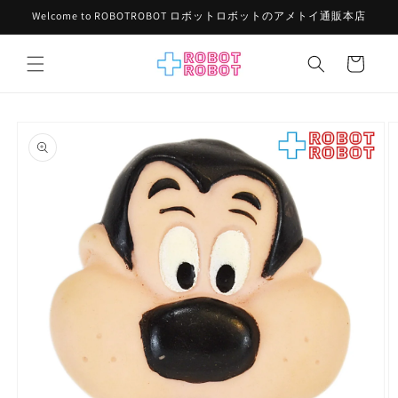
コンテ
Welcome to ROBOTROBOT ロボットロボットのアメトイ通販本店
ンツに
進む
カ
ー
ト
商品情
報にス
キップ