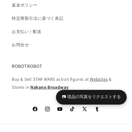
返金ポリシー
を
を
減
増
特定商取引法に基づく表記
ら
や
す
す
お支払い / 配送
お問合せ
ROBOTROBOT
Buy & Sell STAR WARS action figures at
Websites
&
Stores in
Nakano Broadway
📷 現品の写真をリクエストする
Facebook
Instagram
YouTube
TikTok
X
Tumblr
(Twitter)