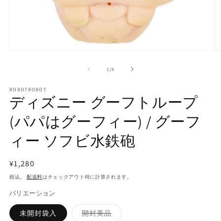
モ
ー
の
1
/
5
ダ
ル
で
ROBOTROBOT
ディズニー グーフトループ
メ
デ
(パパはグーフィー) / グーフ
ィ
ア
(1)
(2
ィー ソフビ水鉄砲
を
開
く
通
¥1,280
常
税込。
配送料
はチェックアウト時に計算されます。
価
バリエーション
格
バ
未開封袋入
開封美品
リ