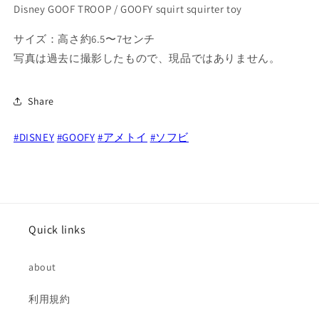
Disney GOOF TROOP / GOOFY squirt squirter toy
ー
ー
フ
フ
サイズ：高さ約6.5〜7センチ
ィ
ィ
写真は過去に撮影したもので、現品ではありません。
ー)
ー)
/
/
グ
グ
Share
ー
ー
フ
フ
#DISNEY
#GOOFY
#アメトイ
#ソフビ
ィ
ィ
ー
ー
ソ
ソ
フ
フ
ビ
ビ
Quick links
水
水
鉄
鉄
砲
砲
about
の
の
数
数
利用規約
量
量