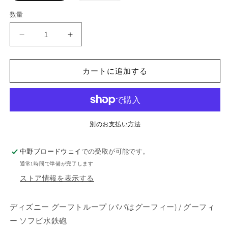
エ
ー
数量
数
シ
ョ
量
ン
デ
デ
は
売
ィ
ィ
り
切
ズ
ズ
れ
カートに追加する
ニ
ニ
て
い
ー
ー
る
か
グ
グ
販
ー
ー
売
で
フ
フ
別のお支払い方法
き
ま
ト
ト
せ
ん
ル
ル
中野ブロードウェイ
での受取が可能です。
ー
ー
通常1時間で準備が完了します
プ
プ
ストア情報を表示する
(パ
(パ
パ
パ
ディズニー グーフトループ (パパはグーフィー) / グーフィ
は
は
ー ソフビ水鉄砲
グ
グ