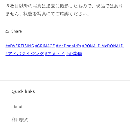
ド
ド
５枚目以降の写真は過去に撮影したもので、現品ではあり
ー
ー
ません。状態を写真にてご確認ください。
ル
ル
企
企
業
業
Share
物
物
の
の
#ADVERTISING
#GRIMACE
#McDonald's
#RONALD McDONALD
数
数
#アドバタイジング
#アメトイ
#企業物
量
量
を
を
減
増
ら
や
す
す
Quick links
about
利用規約