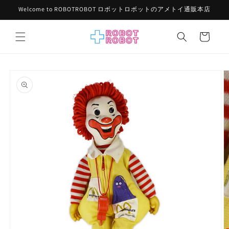
コンテ
Welcome to ROBOTROBOT ロボットロボットのアメトイ通販本店
ンツに
進む
カ
ー
ト
商品情
報にス
キップ