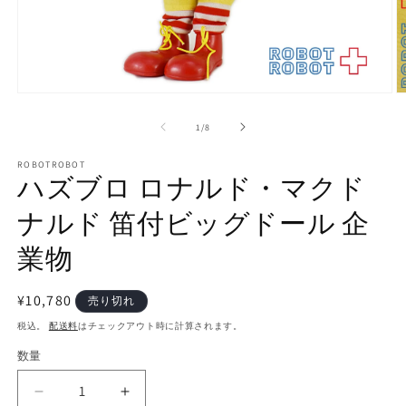
モ
ー
の
1
/
8
ダ
ル
で
ROBOTROBOT
ハズブロ ロナルド・マクド
メ
デ
ナルド 笛付ビッグドール 企
ィ
ア
(1)
(2
業物
を
開
く
通
¥10,780
売り切れ
常
税込。
配送料
はチェックアウト時に計算されます。
価
数量
数
格
量
ハ
ハ