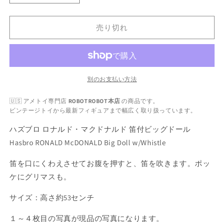
ズ
ズ
ブ
ブ
売り切れ
ロ
ロ
ロ
ロ
ナ
ナ
ル
ル
ド・
ド・
別のお支払い方法
マ
マ
🇺🇸 アメトイ専門店
ROBOTROBOT本店
の商品です。
ク
ク
ビンテージトイから最新フィギュアまで幅広く取り扱っています。
ド
ド
ナ
ナ
ハズブロ ロナルド・マクドナルド 笛付ビッグドール
ル
ル
Hasbro RONALD McDONALD Big Doll w/Whistle
ド
ド
笛を口にくわえさせてお腹を押すと、笛を吹きます。ポッ
笛
笛
付
付
ケにグリマスも。
ビ
ビ
サイズ：高さ約53センチ
ッ
ッ
グ
グ
１～４枚目の写真が現品の写真になります。