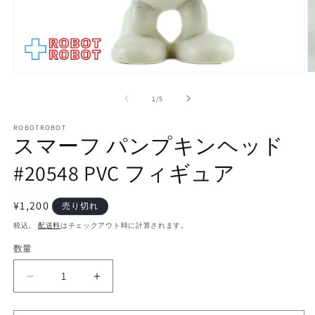
モ
ー
の
1
/
5
ダ
ル
で
ROBOTROBOT
スマーフ パンプキンヘッド
メ
デ
#20548 PVC フィギュア
ィ
ア
(1)
(2
を
通
¥1,200
売り切れ
開
常
税込。
配送料
はチェックアウト時に計算されます。
く
価
数量
数
格
量
ス
ス
マ
マ