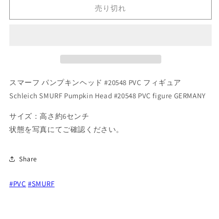
ー
ー
売り切れ
フ
フ
パ
パ
ン
ン
プ
プ
キ
キ
ン
ン
スマーフ パンプキンヘッド #20548 PVC フィギュア
ヘ
ヘ
ッ
ッ
Schleich SMURF Pumpkin Head #20548 PVC figure GERMANY
ド
ド
サイズ：高さ約6センチ
#20548
#20548
PVC
PVC
状態を写真にてご確認ください。
フ
フ
ィ
ィ
Share
ギ
ギ
ュ
ュ
#PVC
#SMURF
ア
ア
の
の
数
数