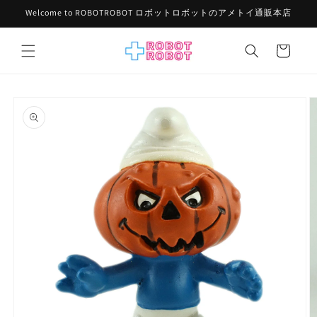
コンテ
Welcome to ROBOTROBOT ロボットロボットのアメトイ通販本店
ンツに
進む
カ
ー
ト
商品情
報にス
キップ