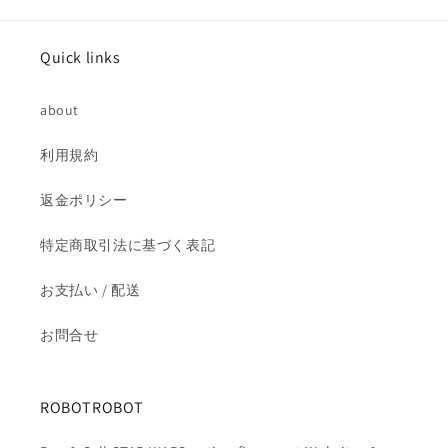
量
量
を
を
減
増
Quick links
ら
や
す
す
about
利用規約
返金ポリシー
特定商取引法に基づく表記
お支払い / 配送
お問合せ
ROBOTROBOT