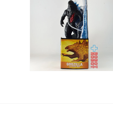
で
メ
デ
ィ
ア
(2)
を
開
く
モ
ー
ダ
ル
で
メ
デ
ィ
ア