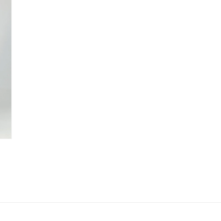
で
メ
デ
ィ
ア
(3)
を
開
く