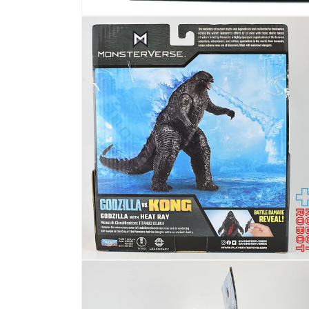
モ
ー
ダ
ル
で
メ
デ
ィ
ア
(1)
を
開
く
モ
ー
ダ
ル