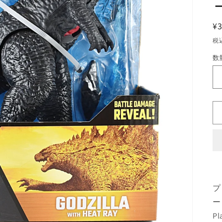
¥3
税
数
数
量
プ
ー
Pl