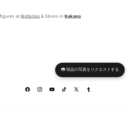
figures at
Websites
& Stores in
Nakano
📷 現品の写真をリクエストする
Facebook
Instagram
YouTube
TikTok
X
Tumblr
(Twitter)