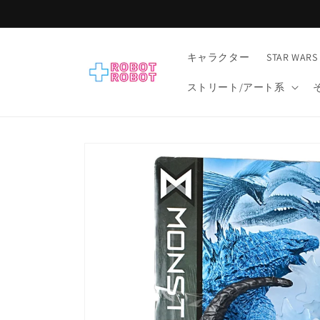
コンテ
ンツに
進む
キャラクター
STAR WARS
ストリート/アート系
商品情
報にス
キップ