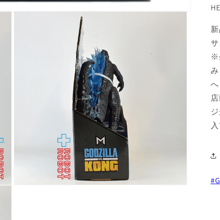
HE
新
サ
※
み
へ
店
ジ
入
#G
モ
ー
ダ
ル