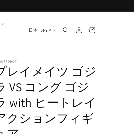
ロ
カ
グ
国
ー
日本 | JPY ¥
イ
/
ト
ン
地
域
BOTROBOT
プレイメイツ ゴジ
ラ VS コング ゴジ
ラ with ヒートレイ
アクションフィギ
ュア