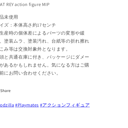
グ
グ
AT REY action figure MIP
ゴ
ゴ
ジ
ジ
品未使用
ラ
ラ
イズ：本体高さ約17センチ
with
with
生産時の個体差によるパーツの変形や緩
ヒ
ヒ
、塗装ムラ、塗装汚れ、台紙等の折れ擦れ
ー
ー
ト
ト
こみ等は交換対象外となります。
レ
レ
頭と共通在庫に付き、パッケージにダメー
イ
イ
があるかもしれません。気になる方はご購
ア
ア
前にお問い合わせください。
ク
ク
シ
シ
ョ
ョ
Share
ン
ン
フ
フ
odzilla
#Playmates
#アクションフィギュア
ィ
ィ
ギ
ギ
ュ
ュ