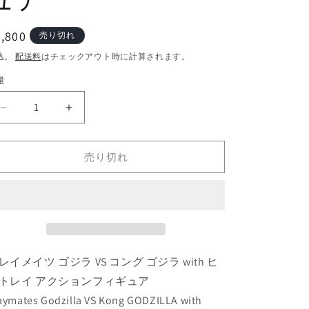
通
,800
売り切れ
常
込。
配送料
はチェックアウト時に計算されます。
価
量
格
プ
プ
レ
レ
イ
イ
売り切れ
メ
メ
イ
イ
ツ
ツ
ゴ
ゴ
ジ
ジ
ラ
ラ
レイメイツ ゴジラ VS コング ゴジラ with ヒ
VS
VS
コ
コ
トレイ アクションフィギュア
ン
ン
aymates Godzilla VS Kong GODZILLA with