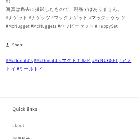
れ
ゲ
ゲ
写真は過去に撮影したもので、現品ではありません。
ッ
ッ
#ナゲット #ナゲッツ #マックナゲット #マックナゲッツ
ト
ト
#McNugget #McNuggets #ハッピーセット #HappySet
バ
バ
デ
デ
ィ
ィ
Share
ー
ー
ズ
ズ
#McDonald's
#McDonald's マクドナルド
#McNUGGET
#アメ
フ
フ
トイ
#ミールトイ
ァ
ァ
ー
ー
ス
ス
ト
ト
ク
ク
ラ
ラ
Quick links
ス
ス
(郵
(郵
about
便
便
配
配