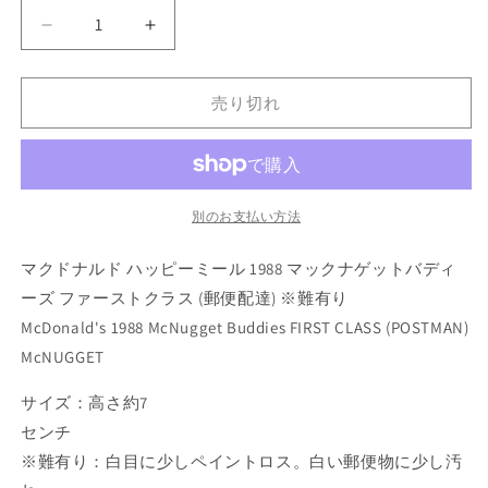
量
格
マ
マ
ク
ク
ド
ド
売り切れ
ナ
ナ
ル
ル
ド
ド
ハ
ハ
ッ
ッ
別のお支払い方法
ピ
ピ
マクドナルド ハッピーミール 1988 マックナゲットバディ
ー
ー
ミ
ミ
ーズ ファーストクラス (郵便配達) ※難有り
ー
ー
McDonald's 1988 McNugget Buddies FIRST CLASS (POSTMAN)
ル
ル
McNUGGET
1988
1988
マ
マ
サイズ：高さ約7
ッ
ッ
センチ
ク
ク
※難有り：白目に少しペイントロス。白い郵便物に少し汚
ナ
ナ