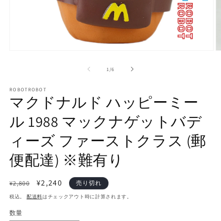
モ
ー
の
1
/
6
ダ
ル
で
ROBOTROBOT
マクドナルド ハッピーミー
メ
デ
ル 1988 マックナゲットバデ
ィ
ア
(1)
(2
ィーズ ファーストクラス (郵
を
開
便配達) ※難有り
く
通
セ
¥2,240
¥2,800
売り切れ
常
ー
税込。
配送料
はチェックアウト時に計算されます。
価
ル
数量
数
格
価