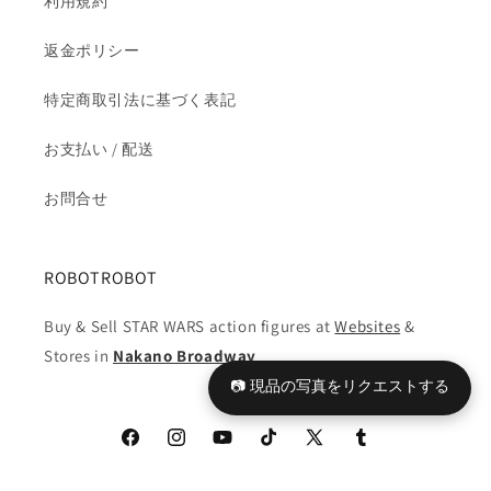
利用規約
達)
達)
※
※
返金ポリシー
難
難
特定商取引法に基づく表記
有
有
り
り
お支払い / 配送
の
の
数
数
お問合せ
量
量
を
を
減
増
ROBOTROBOT
ら
や
す
す
Buy & Sell STAR WARS action figures at
Websites
&
Stores in
Nakano Broadway
📷 現品の写真をリクエストする
Facebook
Instagram
YouTube
TikTok
X
Tumblr
(Twitter)