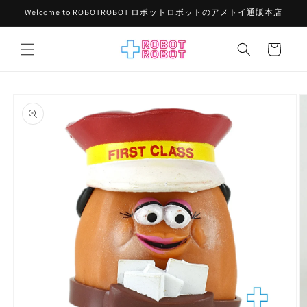
コンテ
Welcome to ROBOTROBOT ロボットロボットのアメトイ通販本店
ンツに
進む
カ
ー
ト
商品情
報にス
キップ