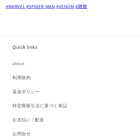
歯
歯
#MARVEL
#SPIDER-MAN
#VENOM
#雑貨
ブ
ブ
ラ
ラ
シ
シ
ヴ
ヴ
ェ
ェ
ノ
ノ
Quick links
ム
ム
未
未
about
開
開
封
封
利用規約
の
の
数
数
返金ポリシー
量
量
を
を
特定商取引法に基づく表記
減
増
お支払い / 配送
ら
や
す
す
お問合せ