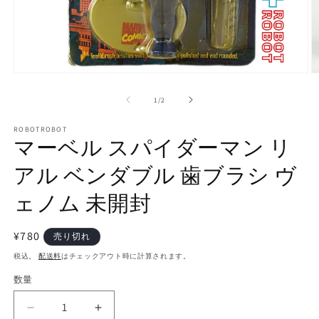
モ
ー
の
1
/
2
ダ
ル
で
ROBOTROBOT
マーベル スパイダーマン リ
メ
デ
アル ベンダブル 歯ブラシ ヴ
ィ
ア
(1)
(2
ェノム 未開封
を
開
く
通
¥780
売り切れ
常
税込。
配送料
はチェックアウト時に計算されます。
価
数量
数
格
量
マ
マ