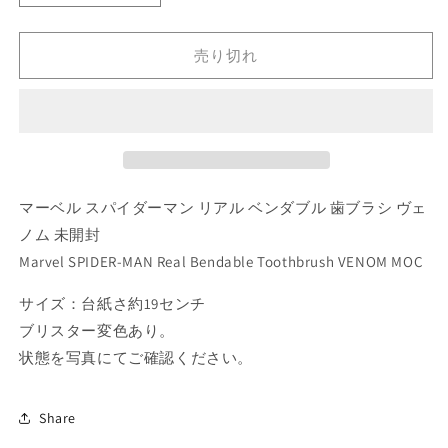
ー
ー
ベ
ベ
売り切れ
ル
ル
ス
ス
パ
パ
イ
イ
ダ
ダ
ー
ー
マーベル スパイダーマン リアル ベンダブル 歯ブラシ ヴェ
マ
マ
ン
ン
ノム 未開封
リ
リ
Marvel SPIDER-MAN Real Bendable Toothbrush VENOM MOC
ア
ア
サイズ：台紙さ約19センチ
ル
ル
ベ
ベ
ブリスター変色あり。
ン
ン
状態を写真にてご確認ください。
ダ
ダ
ブ
ブ
Share
ル
ル