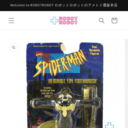
コンテ
Welcome to ROBOTROBOT ロボットロボットのアメトイ通販本店
ンツに
進む
カ
ー
ト
商品情
報にス
キップ