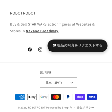
ROBOTROBOT
Buy & Sell STAR WARS action figures at
Websites
&
Stores in
Nakano Broadway
📷 現品の写真をリクエストする
Facebook
Instagram
YouTube
TikTok
X
Tumblr
(Twitter)
国/地域
日本 | JPY ¥
決
済
© 2026,
ROBOTROBOT
Powered by Shopify
方
返金ポリシー