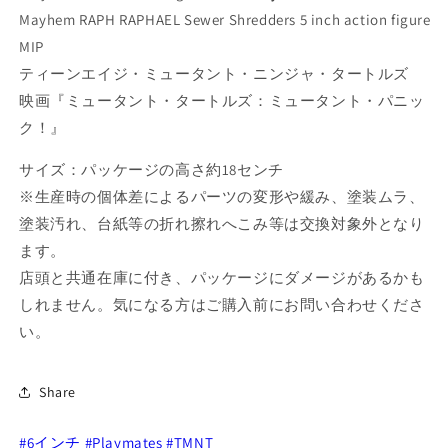
ニ
ニ
Mayhem RAPH RAPHAEL Sewer Shredders 5 inch action figure
ッ
ッ
MIP
ク！
ク！
ティーンエイジ・ミュータント・ニンジャ・タートルズ
TMNT
TMNT
映画『ミュータント・タートルズ：ミュータント・パニッ
ラ
ラ
ク！』
フ
フ
ラ
ラ
サイズ：パッケージの高さ約18センチ
フ
フ
※生産時の個体差によるパーツの変形や緩み、塗装ムラ、
ァ
ァ
塗装汚れ、台紙等の折れ擦れへこみ等は交換対象外となり
エ
エ
ます。
ロ
ロ
ソ
ソ
店頭と共通在庫に付き、パッケージにダメージがあるかも
ー
ー
しれません。気になる方はご購入前にお問い合わせくださ
ヤ
ヤ
い。
ー
ー
シ
シ
Share
ュ
ュ
レ
レ
#6インチ
#Playmates
#TMNT
ッ
ッ