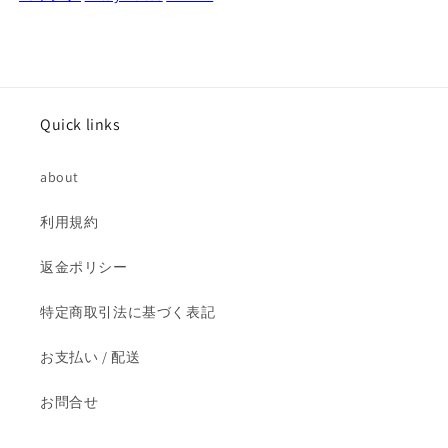
ダ
ダ
ー
ー
ズ
ズ
5
5
イ
イ
Quick links
ン
ン
チ
チ
about
ア
ア
ク
ク
利用規約
シ
シ
ョ
ョ
返金ポリシー
ン
ン
フ
フ
特定商取引法に基づく表記
ィ
ィ
ギ
ギ
お支払い / 配送
ュ
ュ
ア
ア
お問合せ
未
未