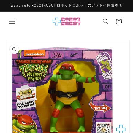
コンテ
Welcome to ROBOTROBOT ロボットロボットのアメトイ通販本店
ンツに
進む
カ
ー
ト
商品情
報にス
キップ