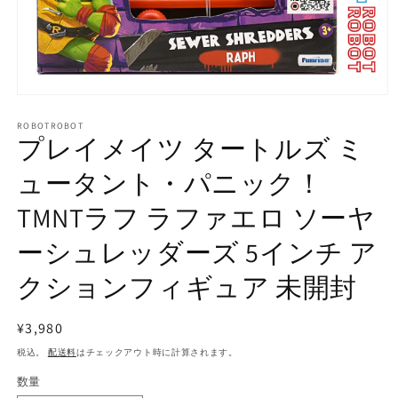
モ
ー
ROBOTROBOT
ダ
プレイメイツ タートルズ ミ
ル
で
ュータント・パニック！
メ
デ
TMNTラフ ラファエロ ソーヤ
ィ
ア
ーシュレッダーズ 5インチ ア
(1)
を
開
クションフィギュア 未開封
く
通
¥3,980
常
税込。
配送料
はチェックアウト時に計算されます。
価
数量
数
格