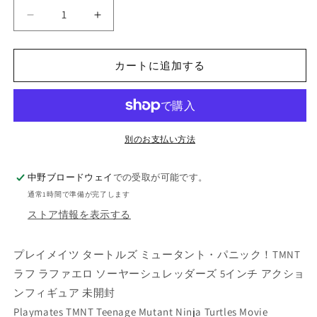
量
プ
プ
レ
レ
イ
イ
カートに追加する
メ
メ
イ
イ
ツ
ツ
タ
タ
ー
ー
別のお支払い方法
ト
ト
ル
ル
中野ブロードウェイ
での受取が可能です。
ズ
ズ
通常1時間で準備が完了します
ミ
ミ
ストア情報を表示する
ュ
ュ
ー
ー
プレイメイツ タートルズ ミュータント・パニック！TMNT
タ
タ
ラフ ラファエロ ソーヤーシュレッダーズ 5インチ アクショ
ン
ン
ンフィギュア 未開封
ト・
ト・
パ
パ
Playmates TMNT Teenage Mutant Ninja Turtles Movie