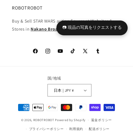
開
開
封
封
ROBOTROBOT
の
の
Buy & Sell STAR WARS action figures at
Websites
&
数
数
📷 現品の写真をリクエストする
量
量
Stores in
Nakano Broadway
を
を
減
増
ら
や
Facebook
Instagram
YouTube
TikTok
X
Tumblr
す
す
(Twitter)
国/地域
日本 | JPY ¥
決
済
© 2026,
ROBOTROBOT
Powered by Shopify
方
返金ポリシー
法
プライバシーポリシー
利用規約
配送ポリシー