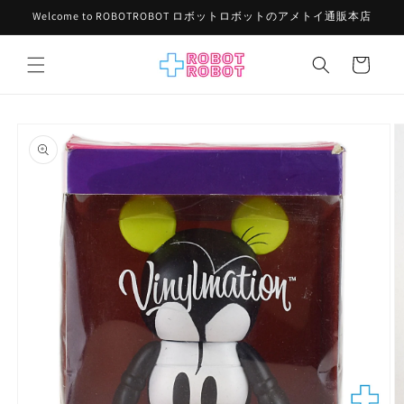
コンテ
Welcome to ROBOTROBOT ロボットロボットのアメトイ通販本店
ンツに
進む
カ
ー
ト
商品情
報にス
キップ