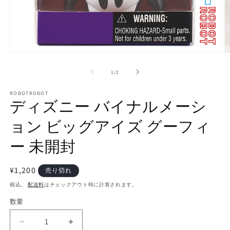
モ
ー
の
1
/
2
ダ
ル
で
ROBOTROBOT
ディズニー バイナルメーシ
メ
デ
ョン ビッグアイズ グーフィ
ィ
ア
(1)
(2
ー 未開封
を
開
く
通
¥1,200
売り切れ
常
税込。
配送料
はチェックアウト時に計算されます。
価
数量
数
格
量
デ
デ