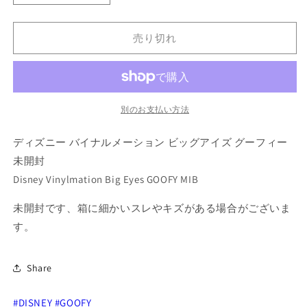
ィ
ィ
ズ
ズ
売り切れ
ニ
ニ
ー
ー
バ
バ
イ
イ
ナ
ナ
別のお支払い方法
ル
ル
ディズニー バイナルメーション ビッグアイズ グーフィー
メ
メ
ー
ー
未開封
シ
シ
Disney Vinylmation Big Eyes GOOFY MIB
ョ
ョ
未開封です、箱に細かいスレやキズがある場合がございま
ン
ン
ビ
ビ
す。
ッ
ッ
グ
グ
Share
ア
ア
イ
イ
#DISNEY
#GOOFY