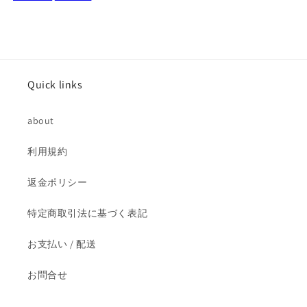
ズ
ズ
グ
グ
ー
ー
フ
フ
ィ
ィ
ー
ー
Quick links
未
未
開
開
about
封
封
の
の
利用規約
数
数
量
量
返金ポリシー
を
を
特定商取引法に基づく表記
減
増
ら
や
お支払い / 配送
す
す
お問合せ