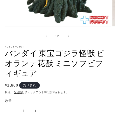
モ
ー
の
1
/
5
ダ
ル
で
ROBOTROBOT
バンダイ 東宝ゴジラ怪獣 ビ
メ
デ
オランテ花獣 ミニソフビフ
ィ
ア
(1)
(2
ィギュア
を
開
く
通
¥2,800
売り切れ
常
税込。
配送料
はチェックアウト時に計算されます。
価
数量
数
格
量
バ
バ