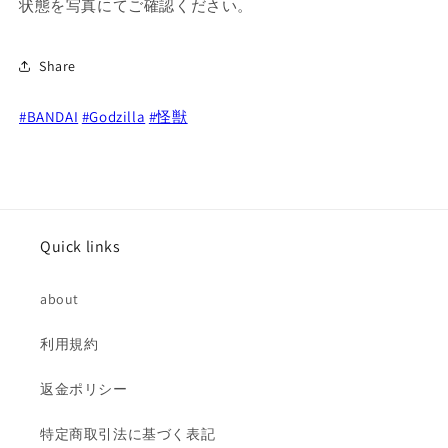
ニ
ニ
状態を写真にてご確認ください。
ソ
ソ
フ
フ
Share
ビ
ビ
フ
フ
#BANDAI
#Godzilla
#怪獣
ィ
ィ
ギ
ギ
ュ
ュ
ア
ア
の
の
数
数
Quick links
量
量
を
を
about
減
増
ら
や
利用規約
す
す
返金ポリシー
特定商取引法に基づく表記