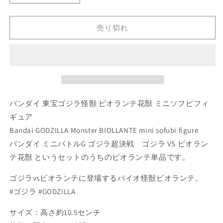
ン
ン
ダ
ダ
売り切れ
イ
イ
東
東
宝
宝
ゴ
ゴ
ジ
ジ
ラ
ラ
バンダイ 東宝ゴジラ怪獣 ビオランテ花獣 ミニソフビフィ
怪
怪
獣
獣
ギュア
ビ
ビ
Bandai GODZILLA Monster BIOLLANTE mini sofubi figure
オ
オ
バンダイ ミニバトルG ゴジラ超決戦 ゴジラ VS ビオラン
ラ
ラ
テ花獣 というセットのうちのビオランテ単品です。
ン
ン
テ
テ
ゴジラvsビオランテに登場するバイオ怪獣ビオランテ。
花
花
#ゴジラ #GODZILLA
獣
獣
ミ
ミ
サイズ：高さ約10.5センチ