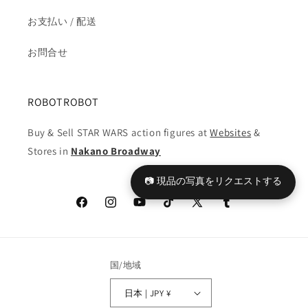
お支払い / 配送
お問合せ
ROBOTROBOT
Buy & Sell STAR WARS action figures at
Websites
&
Stores in
Nakano Broadway
📷 現品の写真をリクエストする
Facebook
Instagram
YouTube
TikTok
X
Tumblr
(Twitter)
国/地域
日本 | JPY ¥