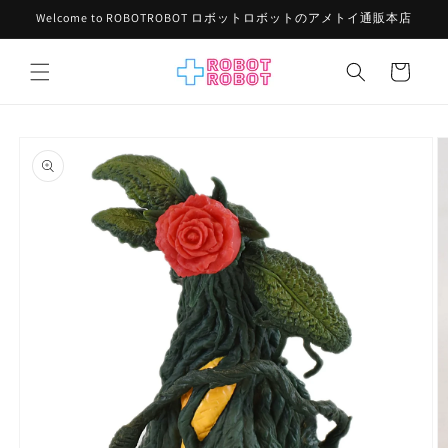
コンテ
Welcome to ROBOTROBOT ロボットロボットのアメトイ通販本店
ンツに
進む
カ
ー
ト
商品情
報にス
キップ