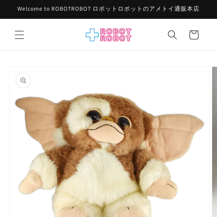
コンテ
Welcome to ROBOTROBOT ロボットロボットのアメトイ通販本店
ンツに
進む
カ
ー
ト
商品情
報にス
キップ