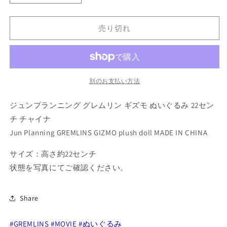
ュ
ュ
ン
ン
売り切れ
プ
プ
ラ
ラ
ン
ン
ニ
ニ
ン
ン
別のお支払い方法
グ
グ
ジュンプランニング グレムリン ギズモ ぬいぐるみ 22セン
グ
グ
レ
レ
チ チャイナ
ム
ム
Jun Planning GREMLINS GIZMO plush doll MADE IN CHINA
リ
リ
サイズ：高さ約22センチ
ン
ン
ギ
ギ
状態を写真にてご確認ください。
ズ
ズ
モ
モ
Share
ぬ
ぬ
い
い
#GREMLINS
#MOVIE
#ぬいぐるみ