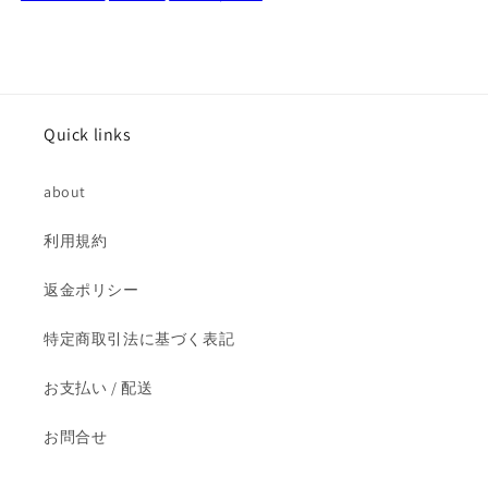
ぐ
ぐ
る
る
み
み
22
22
セ
セ
ン
ン
Quick links
チ
チ
チ
チ
about
ャ
ャ
イ
イ
利用規約
ナ
ナ
の
の
返金ポリシー
数
数
量
量
特定商取引法に基づく表記
を
を
お支払い / 配送
減
増
ら
や
お問合せ
す
す