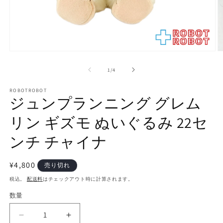
モ
ー
の
1
/
4
ダ
ル
で
ROBOTROBOT
ジュンプランニング グレム
メ
デ
リン ギズモ ぬいぐるみ 22セ
ィ
ア
(1)
(2
ンチ チャイナ
を
開
く
通
¥4,800
売り切れ
常
税込。
配送料
はチェックアウト時に計算されます。
価
数量
数
格
量
ジ
ジ