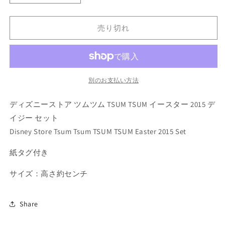
ィ
ィ
ズ
ズ
売り切れ
ニ
ニ
ー
ー
ス
ス
ト
ト
ア
ア
別のお支払い方法
ツ
ツ
ディズニーストア ツムツム TSUM TSUM イースター 2015 デ
ム
ム
ツ
ツ
イジー セット
ム
ム
Disney Store Tsum Tsum TSUM TSUM Easter 2015 Set
TSUM
TSUM
TSUM
TSUM
紙タグ付き
イ
イ
サイズ：高さ約センチ
ー
ー
ス
ス
タ
タ
Share
ー
ー
2015
2015