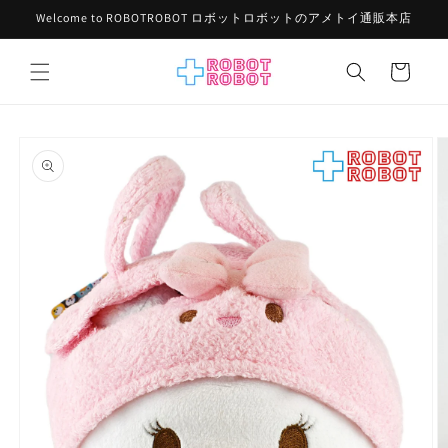
コンテ
Welcome to ROBOTROBOT ロボットロボットのアメトイ通販本店
ンツに
進む
カ
ー
ト
商品情
報にス
キップ