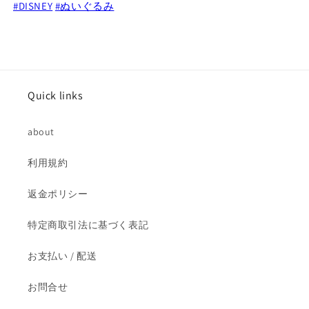
#DISNEY
#ぬいぐるみ
デ
デ
イ
イ
ジ
ジ
ー
ー
セ
セ
ッ
ッ
Quick links
ト
ト
の
の
about
数
数
量
量
利用規約
を
を
減
増
返金ポリシー
ら
や
特定商取引法に基づく表記
す
す
お支払い / 配送
お問合せ