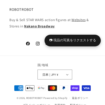
ROBOTROBOT
Buy & Sell STAR WARS action figures at
Websites
&
Stores in
Nakano Broadway
📷 現品の写真をリクエストする
Facebook
Instagram
YouTube
TikTok
X
Tumblr
(Twitter)
国/地域
日本 | JPY ¥
決
済
© 2026,
ROBOTROBOT
Powered by Shopify
方
返金ポリシー
法