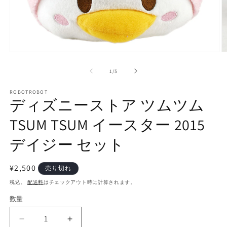
モ
ー
の
1
/
5
ダ
ル
で
ROBOTROBOT
ディズニーストア ツムツム
メ
デ
TSUM TSUM イースター 2015
ィ
ア
(1)
(2
デイジー セット
を
開
く
通
¥2,500
売り切れ
常
税込。
配送料
はチェックアウト時に計算されます。
価
数量
数
格
量
デ
デ