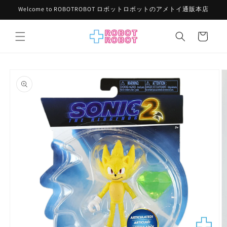
コンテ
Welcome to ROBOTROBOT ロボットロボットのアメトイ通販本店
ンツに
進む
カ
ー
ト
商品情
報にス
キップ