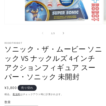
モ
ー
の
1
/
3
ダ
ル
で
ROBOTROBOT
ソニック・ザ・ムービー ソニ
メ
デ
ック VS ナックルズ 4インチ
ィ
ア
(1)
(2
アクションフィギュア スー
を
開
パー・ソニック 未開封
く
通
¥3,800
売り切れ
常
税込。
配送料
はチェックアウト時に計算されます。
価
数量
数
格