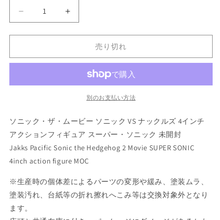
量
ソ
ソ
ニ
ニ
ッ
ッ
売り切れ
ク・
ク・
ザ・
ザ・
ム
ム
ー
ー
ビ
ビ
別のお支払い方法
ー
ー
ソニック・ザ・ムービー ソニック VS ナックルズ 4インチ
ソ
ソ
ニ
ニ
アクションフィギュア スーパー・ソニック 未開封
ッ
ッ
Jakks Pacific Sonic the Hedgehog 2 Movie SUPER SONIC
ク
ク
4inch action figure MOC
VS
VS
ナ
ナ
※生産時の個体差によるパーツの変形や緩み、塗装ムラ、
ッ
ッ
塗装汚れ、台紙等の折れ擦れへこみ等は交換対象外となり
ク
ク
ます。
ル
ル