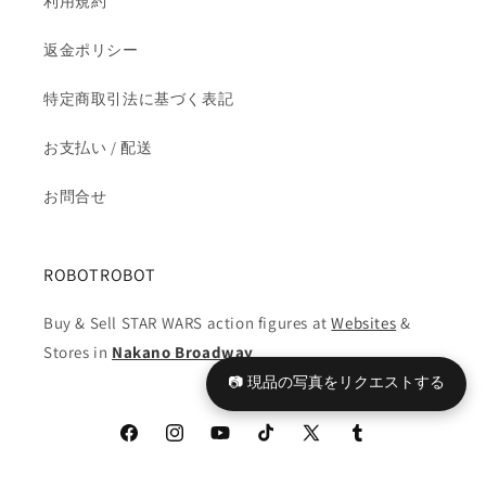
利用規約
ソ
ソ
ニ
ニ
返金ポリシー
ッ
ッ
ク
ク
特定商取引法に基づく表記
未
未
お支払い / 配送
開
開
封
封
お問合せ
の
の
数
数
量
量
ROBOTROBOT
を
を
減
増
Buy & Sell STAR WARS action figures at
Websites
&
ら
や
Stores in
Nakano Broadway
す
す
📷 現品の写真をリクエストする
Facebook
Instagram
YouTube
TikTok
X
Tumblr
(Twitter)