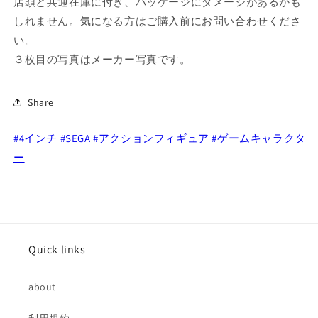
店頭と共通在庫に付き、パッケージにダメージがあるかも
ズ
ズ
しれません。気になる方はご購入前にお問い合わせくださ
4
4
い。
イ
イ
ン
ン
３枚目の写真はメーカー写真です。
チ
チ
ア
ア
Share
ク
ク
シ
シ
#4インチ
#SEGA
#アクションフィギュア
#ゲームキャラクタ
ョ
ョ
ー
ン
ン
フ
フ
ィ
ィ
ギ
ギ
ュ
ュ
ア
ア
Quick links
ス
ス
ー
ー
about
パ
パ
ー・
ー・