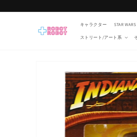
コンテ
ンツに
進む
キャラクター
STAR WARS
ストリート/アート系
商品情
報にス
キップ