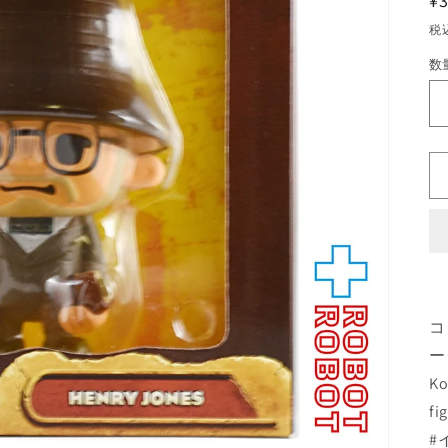
¥3
税
数
数
量
コ
ー
Ko
fi
#