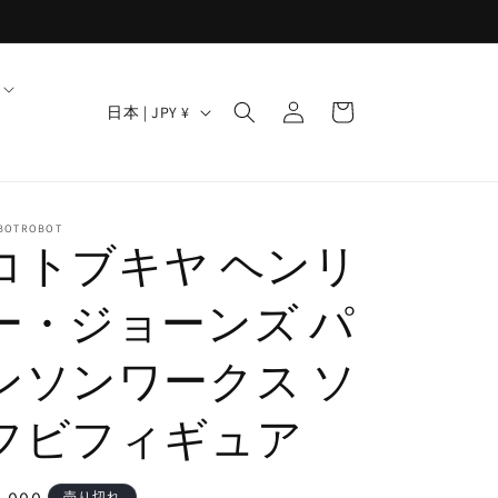
ロ
カ
グ
国
ー
日本 | JPY ¥
イ
/
ト
ン
地
域
BOTROBOT
コトブキヤ ヘンリ
ー・ジョーンズ パ
ンソンワークス ソ
フビフィギュア
売り切れ