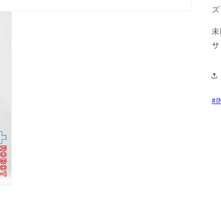
ズ 
未
サ
#I