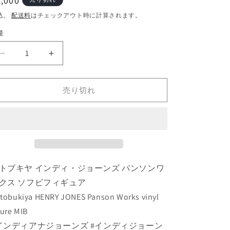
通
,000
常
込。
配送料
はチェックアウト時に計算されます。
価
量
格
コ
コ
ト
ト
ブ
ブ
売り切れ
キ
キ
ヤ
ヤ
ヘ
ヘ
ン
ン
リ
リ
ー・
ー・
トブキヤ インディ・ジョーンズ パンソンワ
ジ
ジ
ョ
ョ
クス ソフビフィギュア
ー
ー
tobukiya HENRY JONES Panson Works vinyl
ン
ン
gure MIB
ズ
ズ
インディアナジョーンズ #インディジョーン