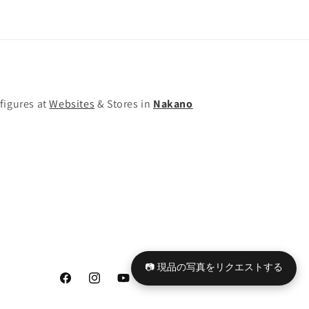
を
を
減
増
ら
や
す
す
figures at
Websites
& Stores in
Nakano
📷 現品の写真をリクエストする
Facebook
Instagram
YouTube
TikTok
X
Tumblr
(Twitter)