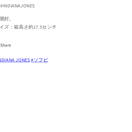
パ
パ
#INDIANAJONES
ン
ン
ソ
ソ
開封。
ン
ン
イズ：箱高さ約17.5センチ
ワ
ワ
ー
ー
ク
ク
Share
ス
ス
ソ
ソ
NDIANA JONES
#ソフビ
フ
フ
ビ
ビ
フ
フ
ィ
ィ
ギ
ギ
ュ
ュ
ア
ア
の
の
数
数
量
量