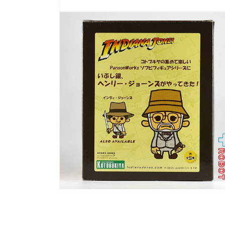
モ
ー
ダ
ル
で
メ
デ
ィ
ア
(1)
を
開
く
モ
ー
ダ
ル