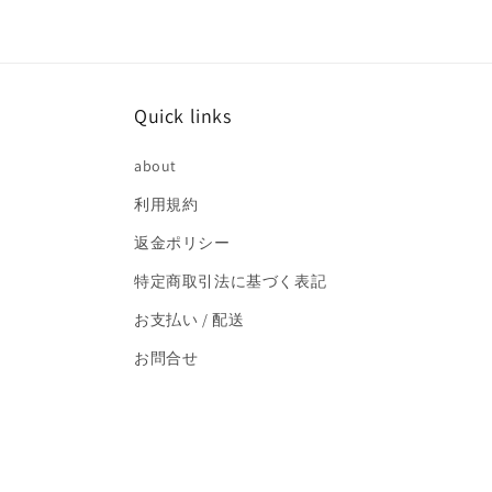
で
メ
デ
ィ
ア
(2)
Quick links
を
開
く
about
利用規約
返金ポリシー
特定商取引法に基づく表記
お支払い / 配送
お問合せ