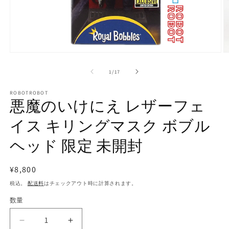
モ
ー
の
1
/
17
ダ
ル
で
ROBOTROBOT
悪魔のいけにえ レザーフェ
メ
デ
イス キリングマスク ボブル
ィ
ア
(1)
(2
ヘッド 限定 未開封
を
開
く
通
¥8,800
常
税込。
配送料
はチェックアウト時に計算されます。
価
数量
数
格
量
悪
悪