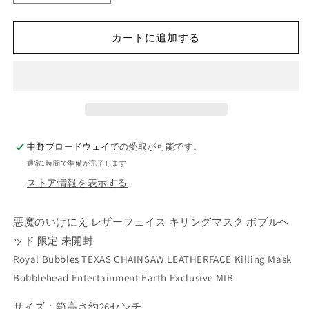
魔
魔
の
の
カートに追加する
い
い
け
け
に
に
え
え
レ
レ
ザ
ザ
ー
ー
中野ブロードウェイ
での受取が可能です。
フ
フ
通常1時間で準備が完了します
ェ
ェ
ストア情報を表示する
イ
イ
ス
ス
悪魔のいけにえ レザーフェイス キリングマスク ボブルヘ
キ
キ
ッド 限定 未開封
リ
リ
Royal Bubbles TEXAS CHAINSAW LEATHERFACE Killing Mask
ン
ン
グ
グ
Bobblehead Entertainment Earth Exclusive MIB
マ
マ
サイズ：箱高さ約26センチ