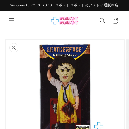
コンテ
Welcome to ROBOTROBOT ロボットロボットのアメトイ通販本店
ンツに
進む
カ
ー
ト
商品情
報にス
キップ