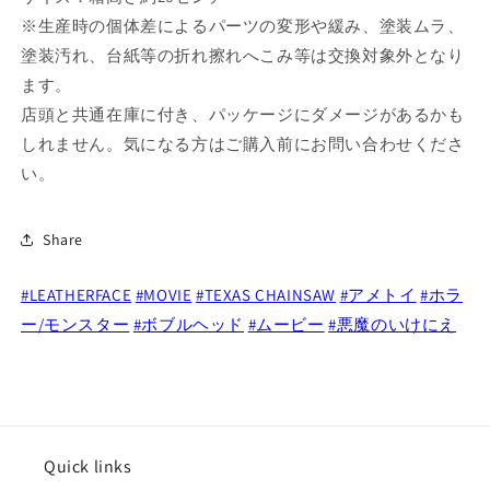
ス
ス
※生産時の個体差によるパーツの変形や緩み、塗装ムラ、
ク
ク
ボ
ボ
塗装汚れ、台紙等の折れ擦れへこみ等は交換対象外となり
ブ
ブ
ます。
ル
ル
店頭と共通在庫に付き、パッケージにダメージがあるかも
ヘ
ヘ
しれません。気になる方はご購入前にお問い合わせくださ
ッ
ッ
い。
ド
ド
限
限
定
定
Share
未
未
開
開
#LEATHERFACE
#MOVIE
#TEXAS CHAINSAW
#アメトイ
#ホラ
封
封
ー/モンスター
#ボブルヘッド
#ムービー
#悪魔のいけにえ
の
の
数
数
量
量
を
を
減
増
Quick links
ら
や