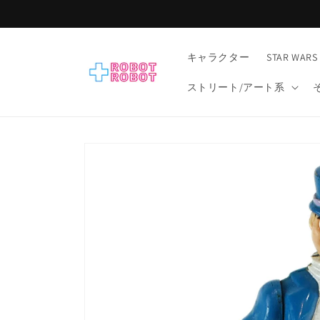
コンテ
ンツに
進む
キャラクター
STAR WARS
ストリート/アート系
商品情
報にス
キップ