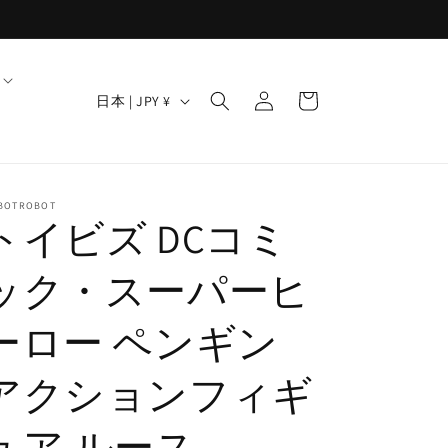
ロ
カ
グ
国
ー
日本 | JPY ¥
イ
/
ト
ン
地
域
BOTROBOT
トイビズ DCコミ
ック・スーパーヒ
ーロー ペンギン
アクションフィギ
ュア ルース