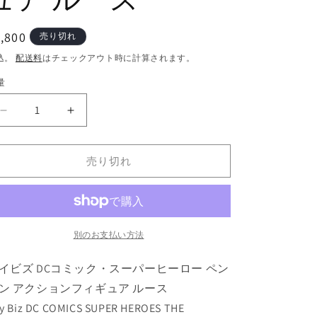
通
,800
売り切れ
常
込。
配送料
はチェックアウト時に計算されます。
価
量
格
ト
ト
イ
イ
ビ
ビ
売り切れ
ズ
ズ
DC
DC
コ
コ
ミ
ミ
ッ
ッ
別のお支払い方法
ク・
ク・
イビズ DCコミック・スーパーヒーロー ペン
ス
ス
ー
ー
ン アクションフィギュア ルース
パ
パ
y Biz DC COMICS SUPER HEROES THE