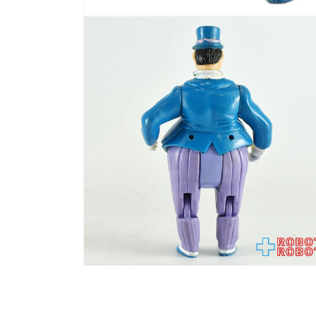
モ
ー
ダ
ル
で
メ
デ
ィ
ア
(1)
を
開
く
モ
ー
ダ
ル