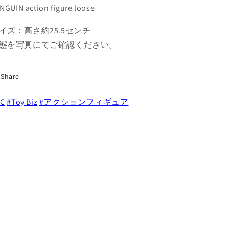
ー
ー
NGUIN action figure loose
ヒ
ヒ
ー
ー
イズ：高さ約25.5センチ
ロ
ロ
態を写真にてご確認ください。
ー
ー
ペ
ペ
ン
ン
Share
ギ
ギ
ン
ン
DC
#Toy Biz
#アクションフィギュア
ア
ア
ク
ク
シ
シ
ョ
ョ
ン
ン
フ
フ
ィ
ィ
ギ
ギ
ュ
ュ
ア
ア