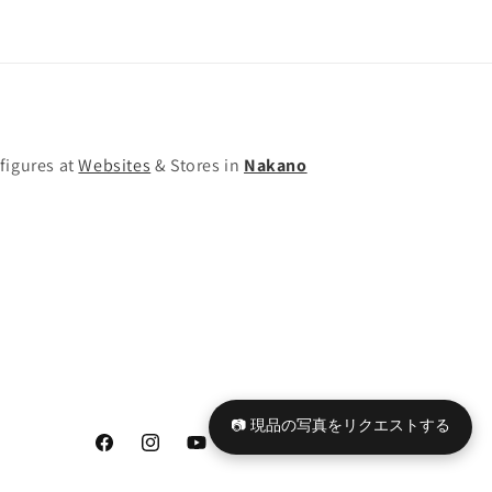
ル
ル
ー
ー
ス
ス
の
の
数
数
量
量
figures at
Websites
& Stores in
Nakano
を
を
減
増
ら
や
す
す
📷 現品の写真をリクエストする
Facebook
Instagram
YouTube
TikTok
X
Tumblr
(Twitter)