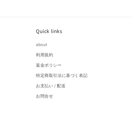
で
メ
デ
ィ
ア
(2)
Quick links
を
開
く
about
利用規約
返金ポリシー
特定商取引法に基づく表記
お支払い / 配送
お問合せ