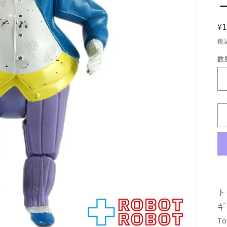
¥1
税
数
数
量
ト
ギ
To