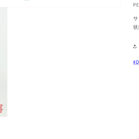
PE
サ
状
#