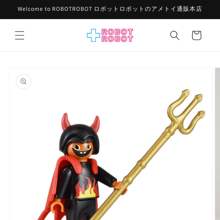
コンテ
Welcome to ROBOTROBOT ロボットロボットのアメトイ通販本店
ンツに
進む
カ
ー
ト
商品情
報にス
キップ