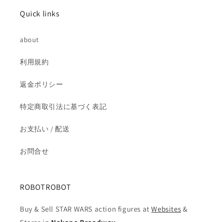
付
付
Quick links
き
き
開
開
about
封
封
の
の
利用規約
数
数
量
量
返金ポリシー
を
を
減
増
特定商取引法に基づく表記
ら
や
お支払い / 配送
す
す
お問合せ
ROBOTROBOT
Buy & Sell STAR WARS action figures at
Websites
&