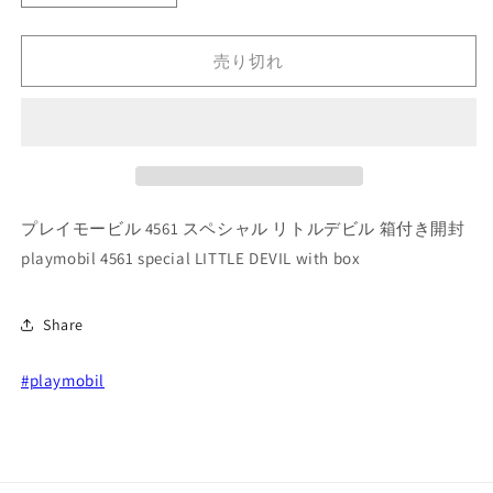
レ
レ
イ
イ
売り切れ
モ
モ
ー
ー
ビ
ビ
ル
ル
4561
4561
ス
ス
ペ
ペ
プレイモービル 4561 スペシャル リトルデビル 箱付き開封
シ
シ
playmobil 4561 special LITTLE DEVIL with box
ャ
ャ
ル
ル
Share
リ
リ
ト
ト
#playmobil
ル
ル
デ
デ
ビ
ビ
ル
ル
箱
箱