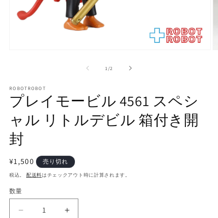
モ
ー
の
1
/
2
ダ
ル
で
ROBOTROBOT
プレイモービル 4561 スペシ
メ
デ
ャル リトルデビル 箱付き開
ィ
ア
(1)
(2
封
を
開
く
通
¥1,500
売り切れ
常
税込。
配送料
はチェックアウト時に計算されます。
価
数量
数
格
量
プ
プ