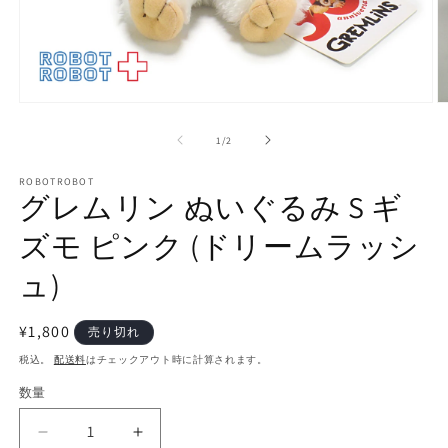
モ
ー
の
1
/
2
ダ
ル
で
ROBOTROBOT
グレムリン ぬいぐるみ S ギ
メ
デ
ズモ ピンク (ドリームラッシ
ィ
ア
(1)
(2
ュ)
を
開
く
通
¥1,800
売り切れ
常
税込。
配送料
はチェックアウト時に計算されます。
価
数量
数
格
量
グ
グ