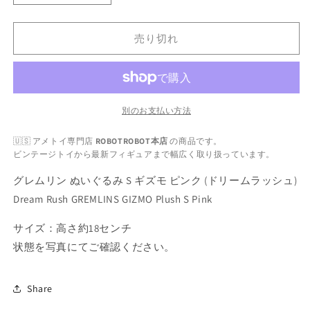
レ
レ
ム
ム
売り切れ
リ
リ
ン
ン
ぬ
ぬ
い
い
ぐ
ぐ
別のお支払い方法
る
る
🇺🇸 アメトイ専門店
ROBOTROBOT本店
の商品です。
み
み
ビンテージトイから最新フィギュアまで幅広く取り扱っています。
S
S
ギ
ギ
グレムリン ぬいぐるみ S ギズモ ピンク (ドリームラッシュ)
ズ
ズ
Dream Rush GREMLINS GIZMO Plush S Pink
モ
モ
ピ
ピ
サイズ：高さ約18センチ
ン
ン
状態を写真にてご確認ください。
ク
ク
(ド
(ド
Share
リ
リ
ー
ー