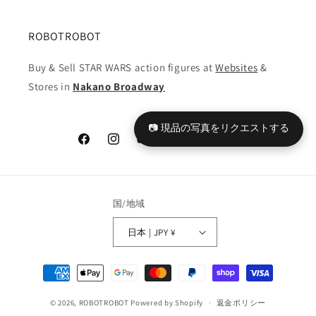
ROBOTROBOT
Buy & Sell STAR WARS action figures at
Websites
&
Stores in
Nakano Broadway
📷 現品の写真をリクエストする
Facebook
Instagram
YouTube
TikTok
X
Tumblr
(Twitter)
国/地域
日本 | JPY ¥
決
済
© 2026,
ROBOTROBOT
Powered by Shopify
方
返金ポリシー