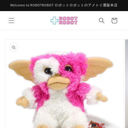
コンテ
Welcome to ROBOTROBOT ロボットロボットのアメトイ通販本店
ンツに
進む
カ
ー
ト
商品情
報にス
キップ