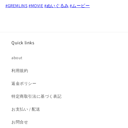
#GREMLINS
#MOVIE
#ぬいぐるみ
#ムービー
ム
ム
ラ
ラ
ッ
ッ
シ
シ
ュ)
ュ)
の
の
Quick links
数
数
量
量
about
を
を
減
増
利用規約
ら
や
す
す
返金ポリシー
特定商取引法に基づく表記
お支払い / 配送
お問合せ