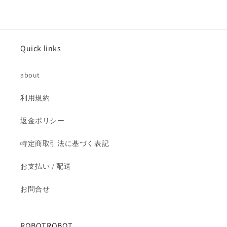
い
い
ぐ
ぐ
る
る
み
み
Quick links
の
の
数
数
about
量
量
を
を
利用規約
減
増
ら
や
返金ポリシー
す
す
特定商取引法に基づく表記
お支払い / 配送
お問合せ
ROBOTROBOT