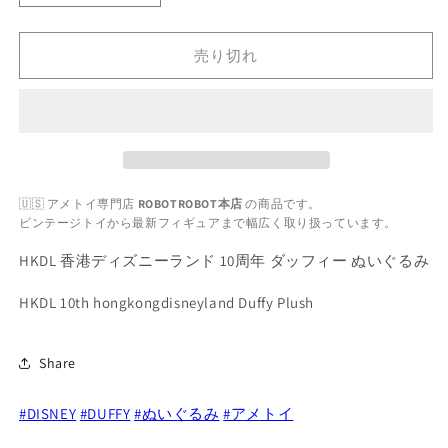
香
香
港
港
売り切れ
デ
デ
ィ
ィ
ズ
ズ
ニ
ニ
ー
ー
ラ
ラ
🇺🇸 アメトイ専門店
ROBOTROBOT本店
の商品です。
ン
ン
ビンテージトイから最新フィギュアまで幅広く取り扱っています。
ド
ド
10
10
HKDL 香港ディズニーランド 10周年 ダッフィー ぬいぐるみ
周
周
年
年
HKDL 10th hongkongdisneyland Duffy Plush
ダ
ダ
ッ
ッ
Share
フ
フ
ィ
ィ
#DISNEY
#DUFFY
#ぬいぐるみ
#アメトイ
ー
ー
ぬ
ぬ