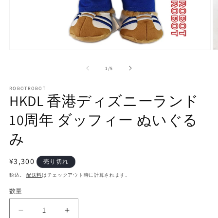
モ
ー
の
1
/
5
ダ
ル
で
ROBOTROBOT
HKDL 香港ディズニーランド
メ
デ
10周年 ダッフィー ぬいぐる
ィ
ア
(1)
(2
み
を
開
く
通
¥3,300
売り切れ
常
税込。
配送料
はチェックアウト時に計算されます。
価
数量
数
格
量
HKDL
HKDL