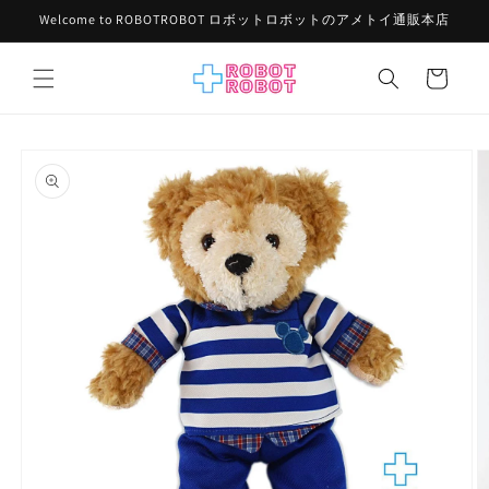
コンテ
Welcome to ROBOTROBOT ロボットロボットのアメトイ通販本店
ンツに
進む
カ
ー
ト
商品情
報にス
キップ