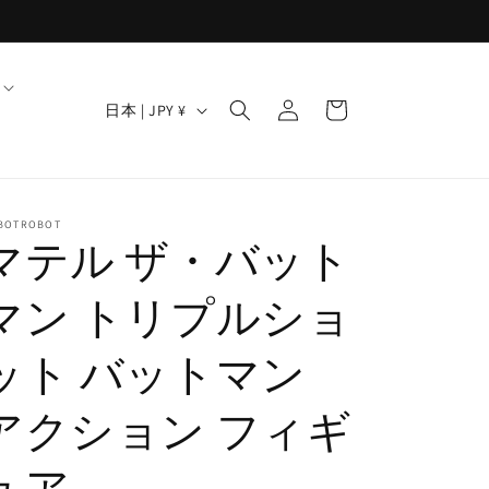
ロ
カ
グ
国
ー
日本 | JPY ¥
イ
/
ト
ン
地
域
BOTROBOT
マテル ザ・バット
マン トリプルショ
ット バットマン
アクション フィギ
ュア