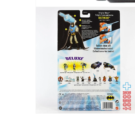
モ
ー
ダ
ル
で
メ
デ
ィ
ア
(1)
を
開
く
モ
ー
ダ
ル