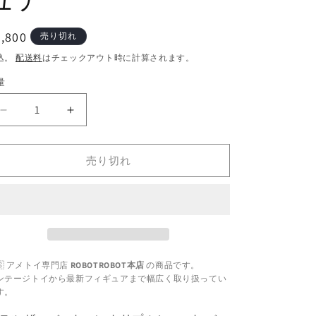
通
,800
売り切れ
常
込。
配送料
はチェックアウト時に計算されます。
価
量
格
マ
マ
テ
テ
ル
ル
売り切れ
ザ・
ザ・
バ
バ
ッ
ッ
ト
ト
マ
マ
ン
ン
🇸 アメトイ専門店
ROBOTROBOT本店
の商品です。
ト
ト
ンテージトイから最新フィギュアまで幅広く取り扱ってい
リ
リ
す。
プ
プ