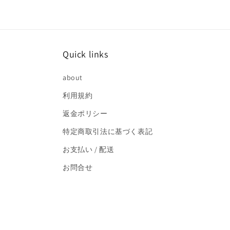
で
メ
デ
ィ
ア
(2)
Quick links
を
開
く
about
利用規約
返金ポリシー
特定商取引法に基づく表記
お支払い / 配送
お問合せ