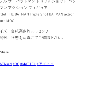
テル ザ・バットマン トリプルショット バッ
ル
ル
シ
シ
マン アクション フィギュア
ョ
ョ
ttel THE BATMAN Triple Shot BATMAN action
ッ
ッ
gure MOC
ト
ト
バ
バ
イズ：台紙高さ約30.5センチ
ッ
ッ
開封、状態を写真にてご確認下さい。
ト
ト
マ
マ
ン
ン
Share
ア
ア
ク
ク
BATMAN
#DC
#MATTEL
#アメトイ
シ
シ
ョ
ョ
ン
ン
フ
フ
ィ
ィ
ギ
ギ
ュ
ュ