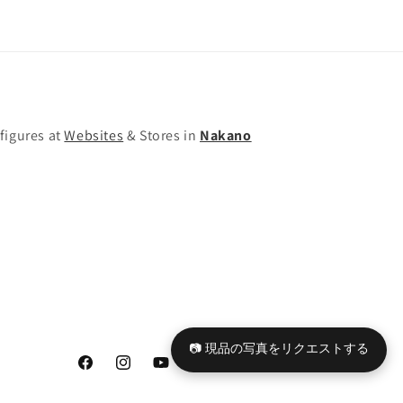
ア
ア
の
の
数
数
量
量
を
を
減
増
figures at
Websites
& Stores in
Nakano
ら
や
す
す
📷 現品の写真をリクエストする
Facebook
Instagram
YouTube
TikTok
X
Tumblr
(Twitter)