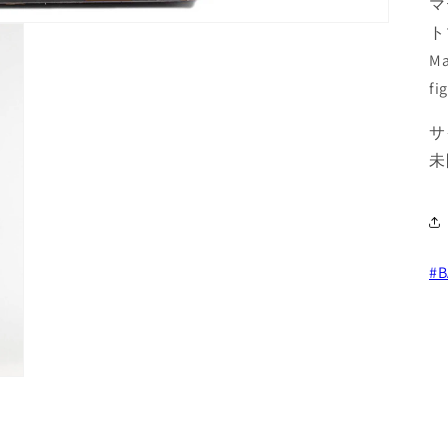
マ
ト
Ma
fi
サ
未
#