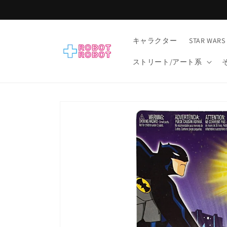
コンテ
ンツに
進む
キャラクター
STAR WARS
ストリート/アート系
商品情
報にス
キップ