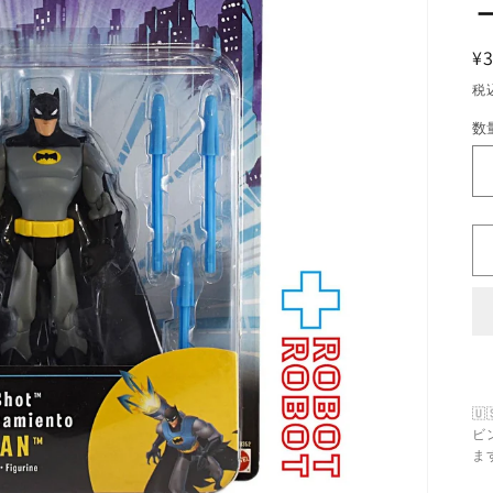
¥3
税
数
数
量

ビ
ま