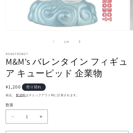
モ
ー
の
1
/
4
ダ
ル
で
ROBOTROBOT
M&M's バレンタイン フィギュ
メ
デ
ア キューピッド 企業物
ィ
ア
(1)
(2
を
通
¥1,200
売り切れ
開
常
税込。
配送料
はチェックアウト時に計算されます。
く
価
数量
数
格
量
M&amp;M&#39;s
M&amp;M&#39;s
バ
バ