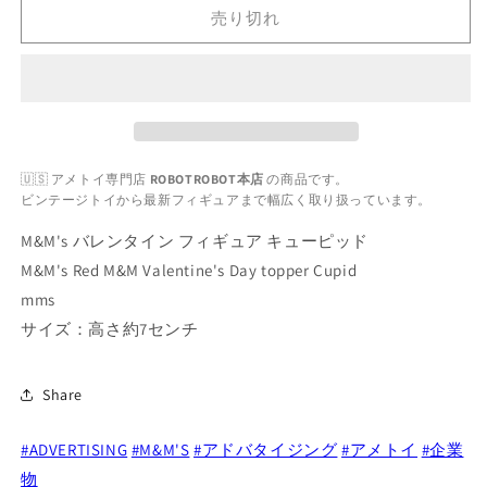
レ
レ
売り切れ
ン
ン
タ
タ
イ
イ
ン
ン
フ
フ
ィ
ィ
🇺🇸 アメトイ専門店
ROBOTROBOT本店
の商品です。
ギ
ギ
ビンテージトイから最新フィギュアまで幅広く取り扱っています。
ュ
ュ
ア
ア
M&M's バレンタイン フィギュア キューピッド
キ
キ
M&M's Red M&M Valentine's Day topper Cupid
ュ
ュ
mms
ー
ー
サイズ：高さ約7センチ
ピ
ピ
ッ
ッ
ド
ド
Share
企
企
業
業
#ADVERTISING
#M&M'S
#アドバタイジング
#アメトイ
#企業
物
物
物