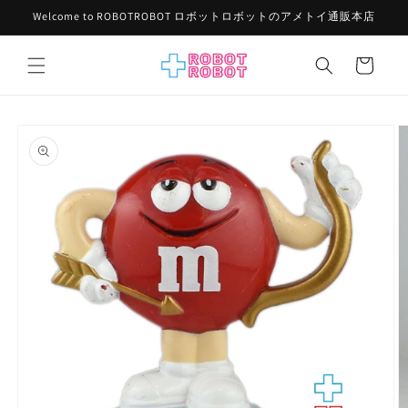
コンテ
Welcome to ROBOTROBOT ロボットロボットのアメトイ通販本店
ンツに
進む
カ
ー
ト
商品情
報にス
キップ