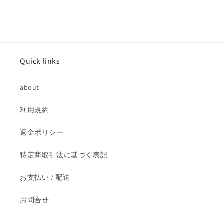
の
の
数
数
量
量
を
を
減
増
Quick links
ら
や
す
す
about
利用規約
返金ポリシー
特定商取引法に基づく表記
お支払い / 配送
お問合せ