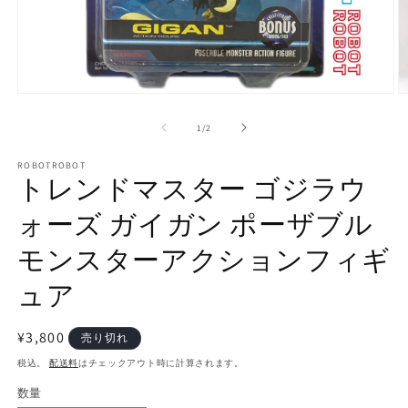
モ
ー
の
1
/
2
ダ
ル
で
ROBOTROBOT
トレンドマスター ゴジラウ
メ
デ
ォーズ ガイガン ポーザブル
ィ
ア
(1)
(2
モンスターアクションフィギ
を
開
ュア
く
通
¥3,800
売り切れ
常
税込。
配送料
はチェックアウト時に計算されます。
価
数量
数
格