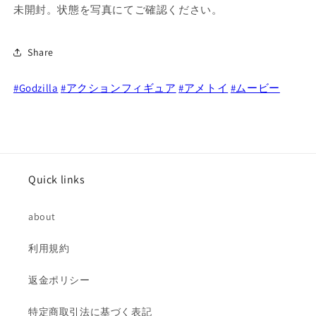
未開封。状態を写真にてご確認ください。
ン
ン
ポ
ポ
ー
ー
Share
ザ
ザ
ブ
ブ
#Godzilla
#アクションフィギュア
#アメトイ
#ムービー
ル
ル
モ
モ
ン
ン
ス
ス
タ
タ
Quick links
ー
ー
ア
ア
ク
ク
about
シ
シ
利用規約
ョ
ョ
ン
ン
返金ポリシー
フ
フ
ィ
ィ
特定商取引法に基づく表記