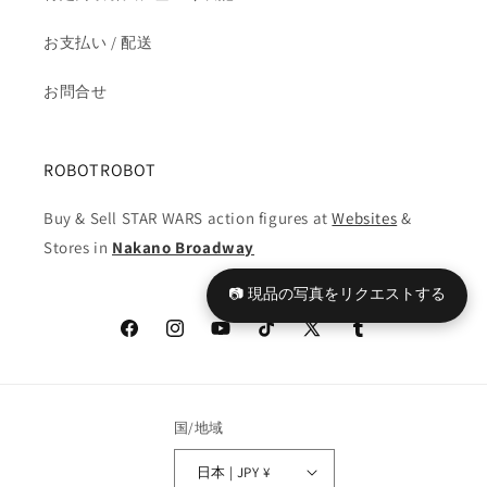
ギ
ギ
ュ
ュ
お支払い / 配送
ア
ア
の
の
お問合せ
数
数
量
量
を
を
ROBOTROBOT
減
増
ら
や
Buy & Sell STAR WARS action figures at
Websites
&
す
す
Stores in
Nakano Broadway
📷 現品の写真をリクエストする
Facebook
Instagram
YouTube
TikTok
X
Tumblr
(Twitter)
国/地域
日本 | JPY ¥