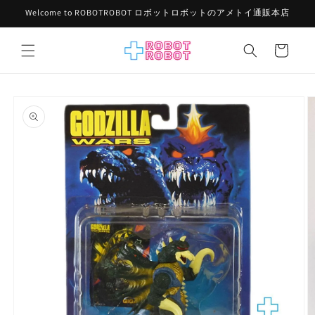
コンテ
Welcome to ROBOTROBOT ロボットロボットのアメトイ通販本店
ンツに
進む
カ
ー
ト
商品情
報にス
キップ