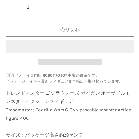
量
ト
ト
レ
レ
ン
ン
売り切れ
ド
ド
マ
マ
ス
ス
タ
タ
ー
ー
ゴ
ゴ
🇺🇸 アメトイ専門店
ROBOTROBOT本店
の商品です。
ジ
ジ
ビンテージトイから最新フィギュアまで幅広く取り扱っています。
ラ
ラ
ウ
ウ
トレンドマスター ゴジラウォーズ ガイガン ポーザブルモ
ォ
ォ
ンスターアクションフィギュア
ー
ー
Trendmasters Godzilla Wars GIGAN poseable monster action
ズ
ズ
figure MOC
ガ
ガ
イ
イ
サイズ：パッケージ高さ約29センチ
ガ
ガ