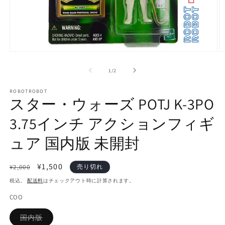
モ
ー
の
1
/
2
ダ
ル
で
ROBOTROBOT
スター・ウォーズ POTJ K-3PO
メ
デ
3.75インチ アクションフィギ
ィ
ア
(1)
(2
ュア 国内版 未開封
を
開
く
通
セ
¥1,500
¥2,000
売り切れ
常
ー
税込。
配送料
はチェックアウト時に計算されます。
価
ル
COO
格
価
格
バ
国内版
リ