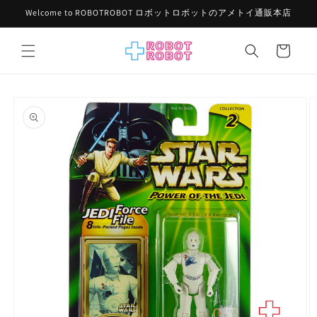
コンテ
Welcome to ROBOTROBOT ロボットロボットのアメトイ通販本店
ンツに
進む
カ
ー
ト
商品情
報にス
キップ