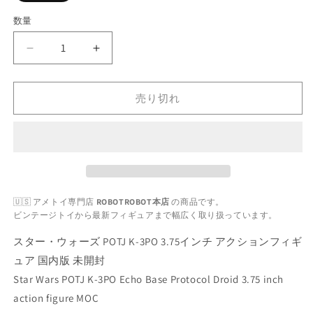
エ
ー
数量
数
シ
ョ
量
ン
ス
ス
は
売
タ
タ
り
切
ー・
ー・
れ
売り切れ
ウ
ウ
て
い
ォ
ォ
る
か
ー
ー
販
ズ
売
ズ
で
POTJ
POTJ
き
ま
K-
K-
せ
3PO
3PO
🇺🇸 アメトイ専門店
ROBOTROBOT本店
の商品です。
ん
3.75
3.75
ビンテージトイから最新フィギュアまで幅広く取り扱っています。
イ
イ
スター・ウォーズ POTJ K-3PO 3.75インチ アクションフィギ
ン
ン
ュア 国内版 未開封
チ
チ
Star Wars POTJ K-3PO Echo Base Protocol Droid 3.75 inch
ア
ア
action figure MOC
ク
ク