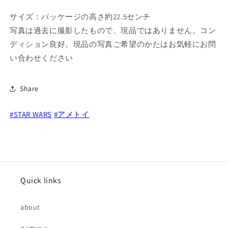
シ
シ
ョ
ョ
サイズ：パッケージの高さ約22.5センチ
ン
ン
写真は過去に撮影したもので、現品ではありません。コン
フ
フ
ディション良好。現品の写真ご希望のかたはお気軽にお問
ィ
ィ
い合わせください
ギ
ギ
ュ
ュ
ア
ア
Share
国
国
内
内
#STAR WARS
#アメトイ
版
版
未
未
開
開
封
封
の
の
Quick links
数
数
量
量
about
を
を
減
増