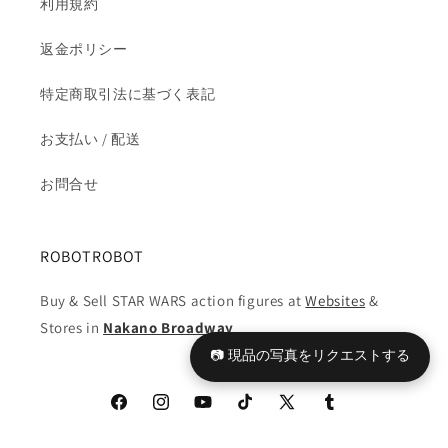
利用規約
ら
や
す
す
返金ポリシー
特定商取引法に基づく表記
お支払い / 配送
お問合せ
ROBOTROBOT
Buy & Sell STAR WARS action figures at
Websites
&
Stores in
Nakano Broadway
📷 現品の写真をリクエストする
Facebook
Instagram
YouTube
TikTok
X
Tumblr
(Twitter)