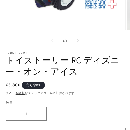
モ
ー
の
1
/
4
ダ
ル
で
ROBOTROBOT
トイストーリー RC ディズニ
メ
デ
ー・オン・アイス
ィ
ア
(1)
(2
を
通
¥3,800
売り切れ
開
常
税込。
配送料
はチェックアウト時に計算されます。
く
価
数量
数
格
量
ト
ト
イ
イ