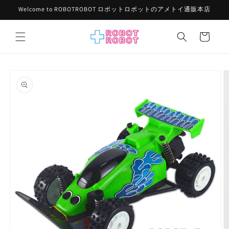
コンテ
Welcome to ROBOTROBOT ロボットロボットのアメトイ通販本店
ンツに
進む
カ
ー
ト
商品情
報にス
キップ