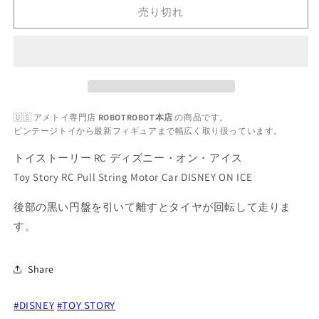
ス
ス
売り切れ
ト
ト
ー
ー
リ
リ
ー
ー
RC
RC
デ
デ
🇺🇸 アメトイ専門店
ROBOTROBOT本店
の商品です。
ィ
ィ
ビンテージトイから最新フィギュアまで幅広く取り扱っています。
ズ
ズ
ニ
ニ
トイストーリー RC ディズニー・オン・アイス
ー・
ー・
Toy Story RC Pull String Motor Car DISNEY ON ICE
オ
オ
ン・
ン・
後部の黒い円盤を引いて離すとタイヤが回転して走りま
ア
ア
す。
イ
イ
ス
ス
Share
の
の
数
数
#DISNEY
#TOY STORY
量
量