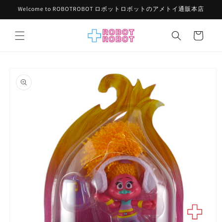
コンテ
Welcome to ROBOTROBOT ロボットロボットのアメトイ通販本店
ンツに
進む
カ
ー
ト
商品情
報にス
キップ