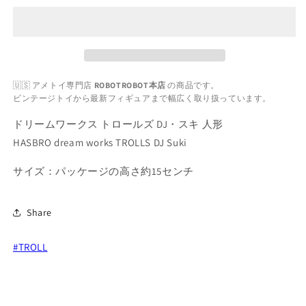
ワ
ワ
ー
ー
ク
ク
ス
ス
ト
ト
🇺🇸 アメトイ専門店
ROBOTROBOT本店
の商品です。
ロ
ロ
ビンテージトイから最新フィギュアまで幅広く取り扱っています。
ー
ー
ル
ル
ドリームワークス トロールズ DJ・スキ 人形
ズ
ズ
HASBRO dream works TROLLS DJ Suki
DJ・
DJ・
サイズ：パッケージの高さ約15センチ
ス
ス
キ
キ
人
人
Share
形
形
の
の
#TROLL
数
数
量
量
を
を
減
増