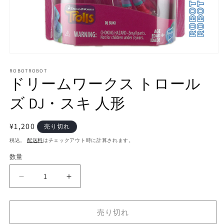
モ
ー
ROBOTROBOT
ダ
ドリームワークス トロール
ル
で
ズ DJ・スキ 人形
メ
デ
ィ
通
¥1,200
売り切れ
ア
常
(1)
税込。
配送料
はチェックアウト時に計算されます。
を
価
開
数量
数
格
く
量
ド
ド
リ
リ
ー
ー
売り切れ
ム
ム