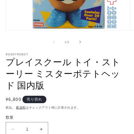
モ
ー
の
1
/
2
ダ
ル
で
ROBOTROBOT
プレイスクール トイ・スト
メ
デ
ーリー ミスターポテトヘッ
ィ
ア
(1)
(2
ド 国内版
を
開
く
通
¥6,800
売り切れ
常
税込。
配送料
はチェックアウト時に計算されます。
価
数量
数
格
量
プ
プ