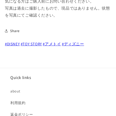
テ
テ
気になる方はご購入前にお問い合わせください。
ト
ト
写真は過去に撮影したもので、現品ではありません。状態
ヘ
ヘ
を写真にてご確認ください。
ッ
ッ
ド
ド
Share
国
国
内
内
#DISNEY
版
#TOY STORY
版
#アメトイ
#ディズニー
の
の
数
数
量
量
を
を
減
増
Quick links
ら
や
す
す
about
利用規約
返金ポリシー