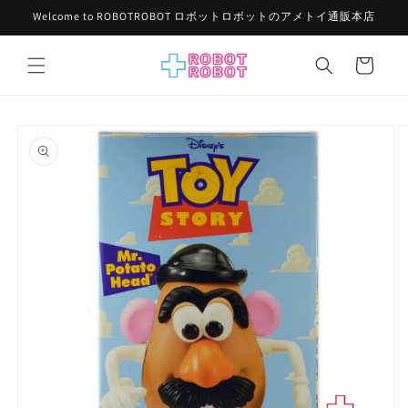
コンテ
Welcome to ROBOTROBOT ロボットロボットのアメトイ通販本店
ンツに
進む
カ
ー
ト
商品情
報にス
キップ