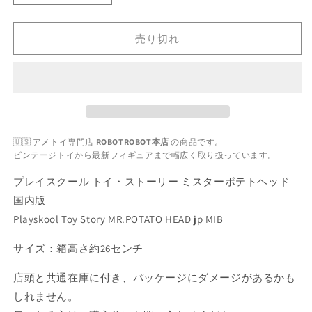
レ
レ
イ
イ
売り切れ
ス
ス
ク
ク
ー
ー
ル
ル
ト
ト
イ・
イ・
🇺🇸 アメトイ専門店
ROBOTROBOT本店
の商品です。
ス
ス
ビンテージトイから最新フィギュアまで幅広く取り扱っています。
ト
ト
ー
ー
プレイスクール トイ・ストーリー ミスターポテトヘッド
リ
リ
国内版
ー
ー
Playskool Toy Story MR.POTATO HEAD jp MIB
ミ
ミ
ス
ス
サイズ：箱高さ約26センチ
タ
タ
店頭と共通在庫に付き、パッケージにダメージがあるかも
ー
ー
しれません。
ポ
ポ