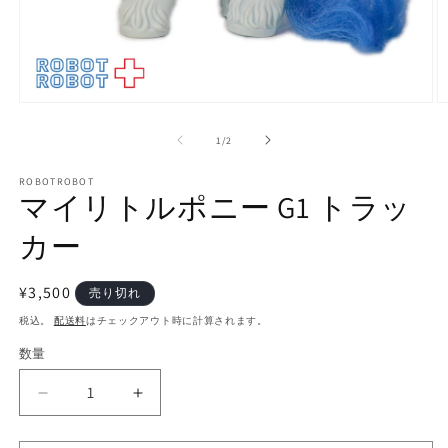
モ
ー
の
1
/
2
ダ
ル
で
ROBOTROBOT
マイリトルポニー G1 トラッ
メ
デ
カー
ィ
ア
(1)
(2
を
通
¥3,500
売り切れ
開
常
税込。
配送料
はチェックアウト時に計算されます。
く
価
数量
数
格
量
マ
マ
イ
イ