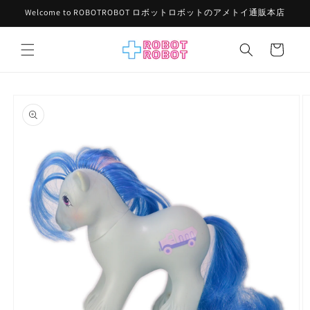
コンテ
Welcome to ROBOTROBOT ロボットロボットのアメトイ通販本店
ンツに
進む
カ
ー
ト
商品情
報にス
キップ