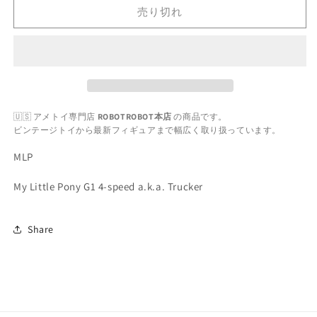
リ
リ
売り切れ
ト
ト
ル
ル
ポ
ポ
ニ
ニ
ー
ー
G1
G1
🇺🇸 アメトイ専門店
ROBOTROBOT本店
の商品です。
ト
ト
ビンテージトイから最新フィギュアまで幅広く取り扱っています。
ラ
ラ
ッ
ッ
MLP
カ
カ
My Little Pony G1 4-speed a.k.a. Trucker
ー
ー
の
の
数
数
Share
量
量
を
を
減
増
ら
や
す
す