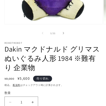
モ
ー
の
1
/
11
ダ
ル
で
ROBOTROBOT
Dakin マクドナルド グリマス
メ
デ
ぬいぐるみ人形 1984 ※難有
ィ
ア
(1)
(2
り 企業物
を
開
く
通
セ
¥5,600
¥8,000
売り切れ
常
ー
税込。
配送料
はチェックアウト時に計算されます。
価
ル
数量
数
格
価
量
格
Dakin
Dakin