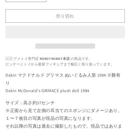
マ
マ
ク
ク
売り切れ
ド
ド
ナ
ナ
ル
ル
ド
ド
グ
グ
リ
リ
🇺🇸 アメトイ専門店
ROBOTROBOT本店
の商品です。
マ
マ
ビンテージトイから最新フィギュアまで幅広く取り扱っています。
ス
ス
ぬ
ぬ
Dakin マクドナルド グリマス ぬいぐるみ人形 1984 ※難有
い
い
り
ぐ
ぐ
Dakin McDonald's GRIMACE plush doll 1984
る
る
み
み
サイズ：高さ約37センチ
人
人
※正面から見て左側の耳当てのスポンジにダメージあり。
形
形
１〜７枚目の写真が現品の写真になります。
1984
1984
それ以降の写真は過去に撮影したもので、現品ではありま
※
※