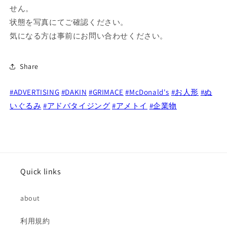
せん。
難
難
状態を写真にてご確認ください。
有
有
り
り
気になる方は事前にお問い合わせください。
企
企
業
業
Share
物
物
の
の
#ADVERTISING
#DAKIN
#GRIMACE
#McDonald's
#お人形
#ぬ
数
数
いぐるみ
#アドバタイジング
#アメトイ
#企業物
量
量
を
を
減
増
ら
や
す
す
Quick links
about
利用規約