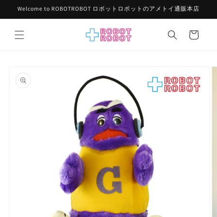
コンテ
Welcome to ROBOTROBOT ロボットロボットのアメトイ通販本店
ンツに
進む
カ
ー
ト
商品情
報にス
キップ