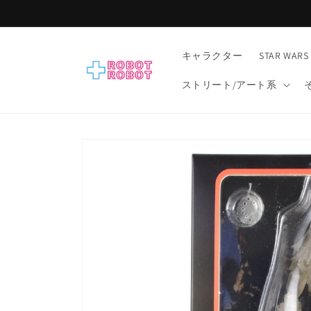
コンテ
ンツに
進む
キャラクター
STAR WARS
ストリート/アート系
商品情
報にス
キップ