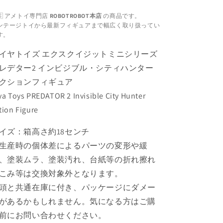
ス
ス
🇸 アメトイ専門店
ROBOTROBOT本店
の商品です。
ク
ク
ンテージトイから最新フィギュアまで幅広く取り扱ってい
イ
イ
す。
ジ
ジ
イヤトイズ エクスクイジットミニシリーズ
ッ
ッ
ト
ト
レデター2 インビジブル・シティハンター
ミ
ミ
クションフィギュア
ニ
ニ
ya Toys PREDATOR 2 Invisible City Hunter
シ
シ
tion Figure
リ
リ
ー
ー
イズ：箱高さ約18センチ
ズ
ズ
生産時の個体差によるパーツの変形や緩
プ
プ
、塗装ムラ、塗装汚れ、台紙等の折れ擦れ
レ
レ
こみ等は交換対象外となります。
デ
デ
タ
タ
頭と共通在庫に付き、パッケージにダメー
ー
ー
があるかもしれません。気になる方はご購
2
2
前にお問い合わせください。
イ
イ