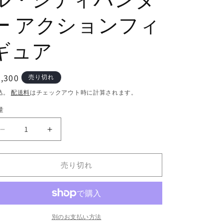
ー アクションフィ
ギュア
通
,300
売り切れ
常
込。
配送料
はチェックアウト時に計算されます。
価
量
格
ハ
ハ
イ
イ
ヤ
ヤ
売り切れ
ト
ト
イ
イ
ズ
ズ
エ
エ
ク
ク
別のお支払い方法