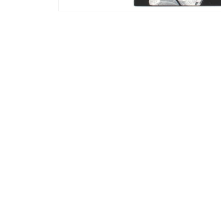
モ
ー
ダ
ル
で
メ
デ
ィ
ア
(1)
を
開
く