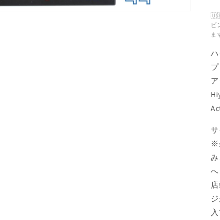

ビ
ま
ハ
プ
ア
Hi
Ac
サ
※
み
へ
店
ジ
入