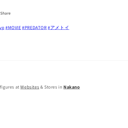
ン
ン
ビ
ビ
Share
ジ
ジ
ブ
ブ
vp
#MOVIE
#PREDATOR
#アメトイ
ル・
ル・
シ
シ
テ
テ
ィ
ィ
ハ
ハ
ン
ン
タ
タ
ー
ー
figures at
Websites
& Stores in
Nakano
ア
ア
ク
ク
シ
シ
ョ
ョ
ン
ン
フ
フ