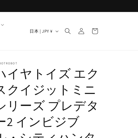
ロ
カ
グ
国
ー
日本 | JPY ¥
イ
/
ト
ン
地
域
BOTROBOT
ハイヤトイズ エク
スクイジットミニ
シリーズ プレデタ
ー2 インビジブ
ル・シティハンタ