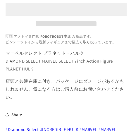
セ
セ
レ
レ
ク
ク
ト
ト
プ
プ
🇺🇸 アメトイ専門店
ROBOTROBOT本店
の商品です。
ラ
ラ
ビンテージトイから最新フィギュアまで幅広く取り扱っています。
ネ
ネ
ッ
ッ
マーベルセレクト プラネット・ハルク
ト・
ト・
DIAMOND SELECT MARVEL SELECT 7inch Action Figure
ハ
ハ
PLANET HULK
ル
ル
ク
ク
店頭と共通在庫に付き、パッケージにダメージがあるかも
の
の
しれません。気になる方はご購入前にお問い合わせくださ
数
数
い。
量
量
を
を
Share
減
増
ら
や
#Diamond Select
す
す
#INCREDIBLE HULK
#MARVEL
#MARVEL