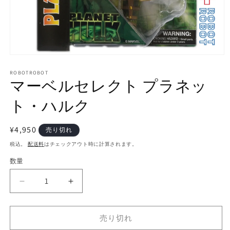
モ
ー
ROBOTROBOT
ダ
マーベルセレクト プラネッ
ル
で
ト・ハルク
メ
デ
ィ
通
¥4,950
売り切れ
ア
常
(1)
税込。
配送料
はチェックアウト時に計算されます。
を
価
開
数量
数
格
く
量
マ
マ
ー
ー
ベ
ベ
売り切れ
ル
ル