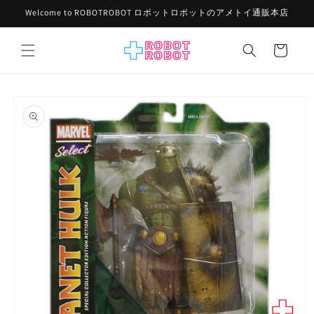
コンテ
Welcome to ROBOTROBOT ロボットロボットのアメトイ通販本店
ンツに
進む
カ
ー
ト
商品情
報にス
キップ