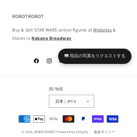
ROBOTROBOT
Buy & Sell STAR WARS action figures at
Websites
&
Stores in
Nakano Broadway
📷 現品の写真をリクエストする
Facebook
Instagram
YouTube
TikTok
X
Tumblr
(Twitter)
国/地域
日本 | JPY ¥
決
済
© 2026,
ROBOTROBOT
Powered by Shopify
方
返金ポリシー