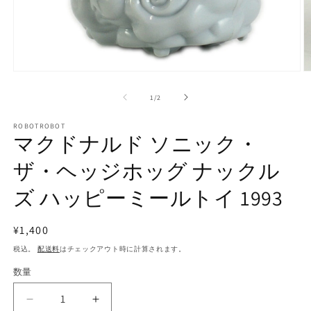
モ
ー
の
1
/
2
ダ
ル
で
ROBOTROBOT
マクドナルド ソニック・
メ
デ
ザ・ヘッジホッグ ナックル
ィ
ア
(1)
(2
ズ ハッピーミールトイ 1993
を
開
く
通
¥1,400
常
税込。
配送料
はチェックアウト時に計算されます。
価
数量
数
格
量
マ
マ