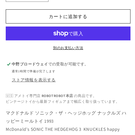
ク
ク
ド
ド
カートに追加する
ナ
ナ
ル
ル
ド
ド
ソ
ソ
ニ
ニ
別のお支払い方法
ッ
ッ
ク・
ク・
中野ブロードウェイ
での受取が可能です。
ザ・
ザ・
通常1時間で準備が完了します
ヘ
ヘ
ストア情報を表示する
ッ
ッ
ジ
ジ
🇺🇸 アメトイ専門店
ROBOTROBOT本店
の商品です。
ホ
ホ
ビンテージトイから最新フィギュアまで幅広く取り扱っています。
ッ
ッ
マクドナルド ソニック・ザ・ヘッジホッグ ナックルズ ハ
グ
グ
ナ
ナ
ッピーミールトイ 1993
ッ
ッ
McDonald's SONIC THE HEDGEHOG 3 KNUCKLES happy