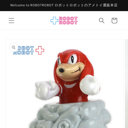
コンテ
Welcome to ROBOTROBOT ロボットロボットのアメトイ通販本店
ンツに
進む
カ
ー
ト
商品情
報にス
キップ