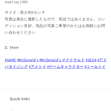
ク
ク
meal toy 1993
ル
ル
ズ
ズ
サイズ：高さ約6センチ
ハ
ハ
写真は過去に撮影したもので、現品ではありません。コン
ッ
ッ
ディション良好。現品の写真ご希望のかたはお気軽にお問
ピ
ピ
い合わせください
ー
ー
ミ
ミ
Share
ー
ー
ル
ル
ト
ト
#GAME
#McDonald's
#McDonald's マクドナルド
#SEGA
#アド
イ
イ
バタイジング
#アメトイ
#ゲームキャラクター
#ミールトイ
1993
1993
の
の
数
数
量
量
を
を
Quick links
減
増
ら
や