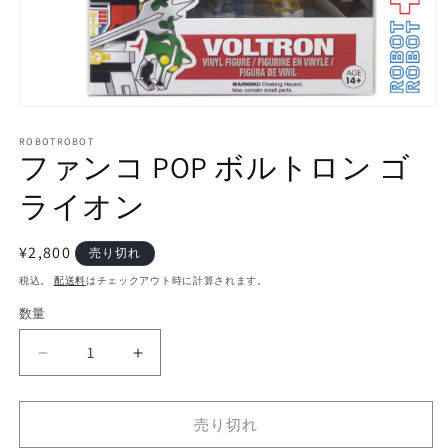
モ
ー
ROBOTROBOT
ダ
ファンコ POP ボルトロン ゴ
ル
で
ライオン
メ
デ
ィ
通
¥2,800
売り切れ
ア
常
(1)
税込。
配送料
はチェックアウト時に計算されます。
を
価
開
数量
数
格
く
量
フ
フ
ァ
ァ
ン
ン
売り切れ
コ
コ