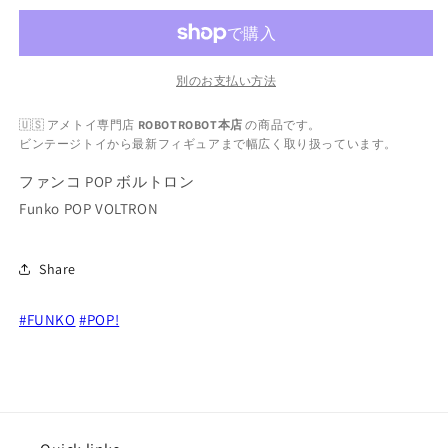
POP
POP
ボ
ボ
ル
ル
ト
ト
別のお支払い方法
ロ
ロ
🇺🇸 アメトイ専門店
ROBOTROBOT本店
の商品です。
ン
ン
ビンテージトイから最新フィギュアまで幅広く取り扱っています。
ゴ
ゴ
ラ
ラ
ファンコ POP ボルトロン
イ
イ
Funko POP VOLTRON
オ
オ
ン
ン
Share
の
の
数
数
#FUNKO
量
#POP!
量
を
を
減
増
ら
や
す
す