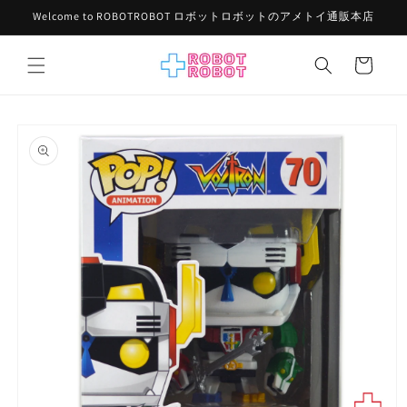
コンテ
Welcome to ROBOTROBOT ロボットロボットのアメトイ通販本店
ンツに
進む
カ
ー
ト
商品情
報にス
キップ