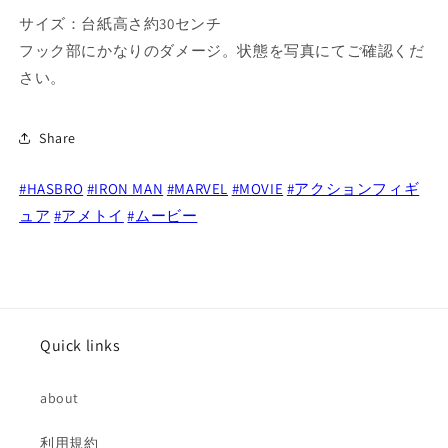
フ
フ
サイズ：台紙高さ約30センチ
ィ
ィ
フック部にかなりのダメージ。状態を写真にてご確認くだ
ギ
ギ
さい。
ュ
ュ
ア
ア
Share
の
の
数
数
量
量
#HASBRO
#IRON MAN
#MARVEL
#MOVIE
#アクションフィギ
を
を
ュア
#アメトイ
#ムービー
減
増
ら
や
す
す
Quick links
about
利用規約