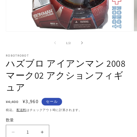
モ
ー
の
1
/
2
ダ
ル
で
ROBOTROBOT
ハズブロ アイアンマン 2008
メ
デ
マーク02 アクションフィギ
ィ
ア
(1)
(2
ュア
を
開
く
通
セ
¥3,960
¥4,400
セール
常
ー
税込。
配送料
はチェックアウト時に計算されます。
価
ル
数量
数
格
価
量
格
ハ
ハ