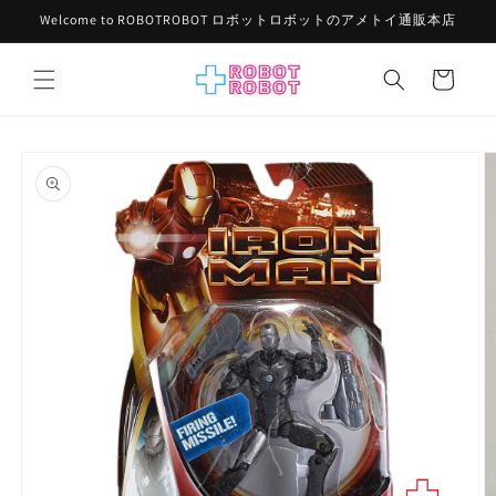
コンテ
Welcome to ROBOTROBOT ロボットロボットのアメトイ通販本店
ンツに
進む
カ
ー
ト
商品情
報にス
キップ