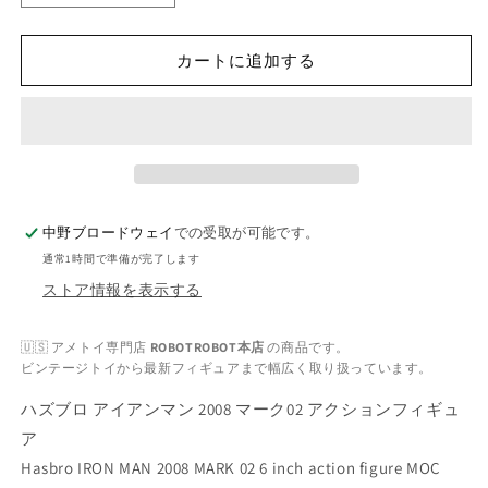
ズ
ズ
ブ
ブ
カートに追加する
ロ
ロ
ア
ア
イ
イ
ア
ア
ン
ン
マ
マ
ン
ン
中野ブロードウェイ
での受取が可能です。
2008
2008
通常1時間で準備が完了します
マ
マ
ストア情報を表示する
ー
ー
ク
ク
🇺🇸 アメトイ専門店
ROBOTROBOT本店
の商品です。
02
02
ビンテージトイから最新フィギュアまで幅広く取り扱っています。
ア
ア
ク
ク
ハズブロ アイアンマン 2008 マーク02 アクションフィギュ
シ
シ
ア
ョ
ョ
Hasbro IRON MAN 2008 MARK 02 6 inch action figure MOC
ン
ン