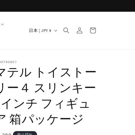
ロ
カ
グ
国
ー
日本 | JPY ¥
イ
/
ト
ン
地
域
BOTROBOT
マテル トイストー
リー４ スリンキー
7インチ フィギュ
ア 箱パッケージ
売り切れ