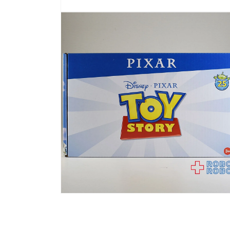
モ
ー
ダ
ル
で
メ
デ
ィ
ア
(1)
を
開
く
モ
ー
ダ
ル