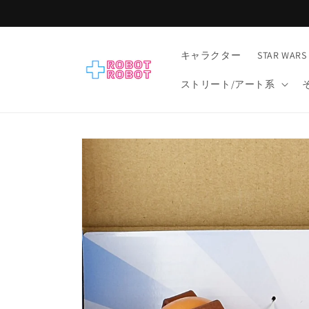
コンテ
ンツに
進む
キャラクター
STAR WARS
ストリート/アート系
商品情
報にス
キップ