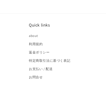
で
メ
デ
ィ
ア
(2)
Quick links
を
開
く
about
利用規約
返金ポリシー
特定商取引法に基づく表記
お支払い / 配送
お問合せ