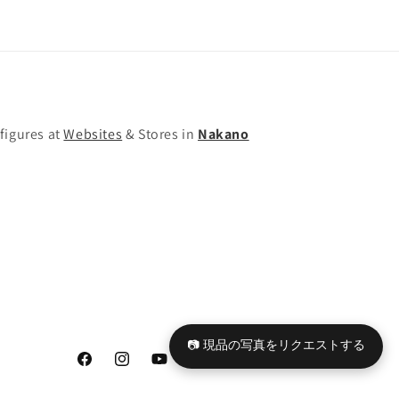
量
量
を
を
減
増
ら
や
す
す
figures at
Websites
& Stores in
Nakano
📷 現品の写真をリクエストする
Facebook
Instagram
YouTube
TikTok
X
Tumblr
(Twitter)