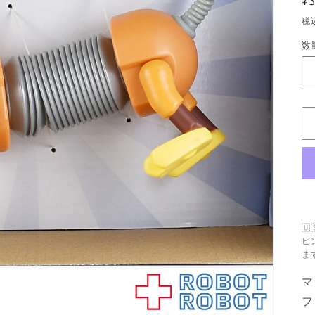
¥3
税
数
数
量

ビ
ま
マ
フ