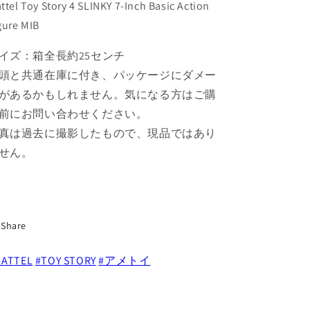
キ
キ
ttel Toy Story 4 SLINKY 7-Inch Basic Action
ー
ー
gure MIB
7
7
イ
イ
イズ：箱全長約25センチ
ン
ン
頭と共通在庫に付き、パッケージにダメー
チ
チ
があるかもしれません。気になる方はご購
フ
フ
前にお問い合わせください。
ィ
ィ
ギ
ギ
真は過去に撮影したもので、現品ではあり
ュ
ュ
せん。
ア
ア
箱
箱
パ
パ
ッ
ッ
Share
ケ
ケ
ー
ー
ATTEL
#TOY STORY
#アメトイ
ジ
ジ
の
の
数
数