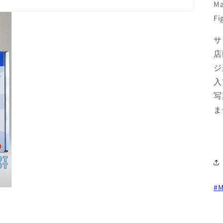
Ma
Fi
サ
店
ジ
入
写
ま
#M