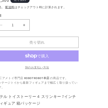
通
,300
常
込。
配送料
はチェックアウト時に計算されます。
価
量
格
マ
マ
テ
テ
ル
ル
売り切れ
ト
ト
イ
イ
ス
ス
ト
ト
ー
ー
別のお支払い方法
リ
リ
🇸 アメトイ専門店
ROBOTROBOT本店
の商品です。
ー
ー
ンテージトイから最新フィギュアまで幅広く取り扱ってい
４
４
す。
ス
ス
テル トイストーリー４ スリンキー 7インチ
リ
リ
ン
ン
ィギュア 箱パッケージ