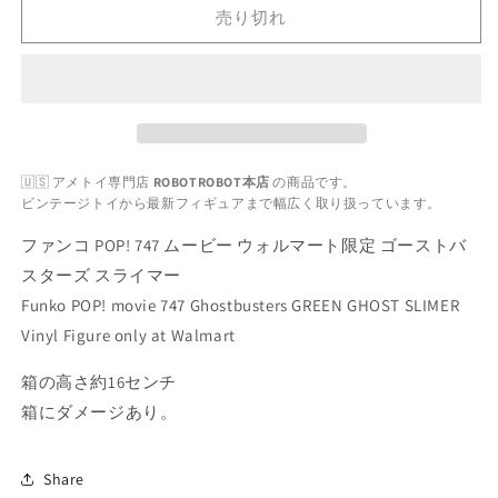
ン
ン
売り切れ
コ
コ
POP!
POP!
747
747
ム
ム
ー
ー
ビ
ビ
ー
ー
🇺🇸 アメトイ専門店
ROBOTROBOT本店
の商品です。
ビンテージトイから最新フィギュアまで幅広く取り扱っています。
ウ
ウ
ォ
ォ
ファンコ POP! 747 ムービー ウォルマート限定 ゴーストバ
ル
ル
スターズ スライマー
マ
マ
Funko POP! movie 747 Ghostbusters GREEN GHOST SLIMER
ー
ー
Vinyl Figure only at Walmart
ト
ト
限
限
箱の高さ約16センチ
定
定
箱にダメージあり。
ゴ
ゴ
ー
ー
ス
ス
Share