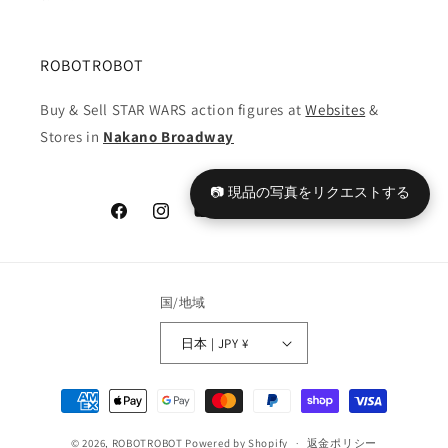
ROBOTROBOT
Buy & Sell STAR WARS action figures at
Websites
&
Stores in
Nakano Broadway
📷 現品の写真をリクエストする
Facebook
Instagram
YouTube
TikTok
X
Tumblr
(Twitter)
国/地域
日本 | JPY ¥
決
済
© 2026,
ROBOTROBOT
Powered by Shopify
方
返金ポリシー