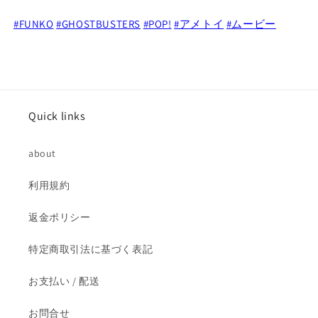
ト
ト
バ
バ
#FUNKO
#GHOSTBUSTERS
#POP!
#アメトイ
#ムービー
ス
ス
タ
タ
ー
ー
ズ
ズ
ス
ス
Quick links
ラ
ラ
イ
イ
about
マ
マ
ー
ー
利用規約
の
の
数
数
返金ポリシー
量
量
を
を
特定商取引法に基づく表記
減
増
ら
や
お支払い / 配送
す
す
お問合せ