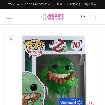
コンテ
Welcome to ROBOTROBOT ロボットロボットのアメトイ通販本店
ンツに
進む
カ
ー
ト
商品情
報にス
キップ