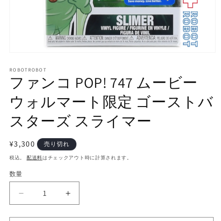
モ
ー
ROBOTROBOT
ダ
ファンコ POP! 747 ムービー
ル
で
ウォルマート限定 ゴーストバ
メ
デ
スターズ スライマー
ィ
ア
(1)
通
¥3,300
を
売り切れ
開
常
税込。
配送料
はチェックアウト時に計算されます。
く
価
数量
数
格
量
フ
フ
ァ
ァ