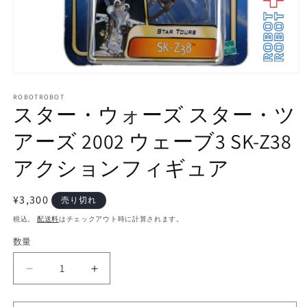
モ
ー
ROBOTROBOT
ダ
スター・ウォーズ スター・ツ
ル
で
アーズ 2002 ウェーブ3 SK-Z38
メ
デ
アクションフィギュア
ィ
ア
(1)
通
¥3,300
を
売り切れ
開
常
税込。
配送料
はチェックアウト時に計算されます。
く
価
数量
数
格
量
ス
ス
タ
タ