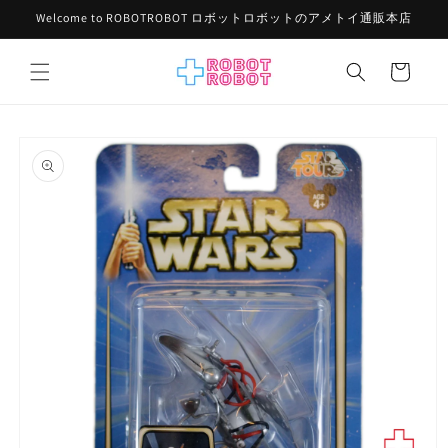
コンテ
Welcome to ROBOTROBOT ロボットロボットのアメトイ通販本店
ンツに
進む
カ
ー
ト
商品情
報にス
キップ