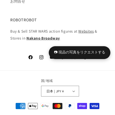
お問合せ
ROBOTROBOT
Buy & Sell STAR WARS action figures at
Websites
&
Stores in
Nakano Broadway
📷 現品の写真をリクエストする
Facebook
Instagram
YouTube
TikTok
X
Tumblr
(Twitter)
国/地域
日本 | JPY ¥
決
済