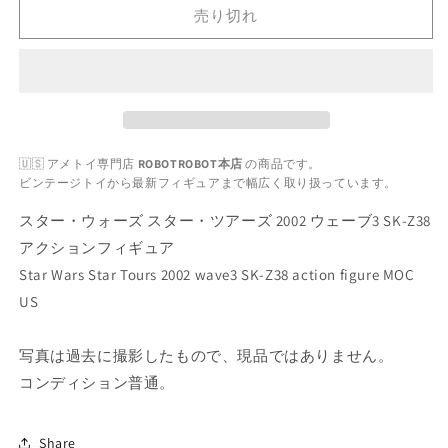
ー・
ー・
売り切れ
ウ
ウ
ォ
ォ
ー
ー
ズ
ズ
ス
ス
タ
タ
🇺🇸 アメトイ専門店
ROBOTROBOT本店
の商品です。
ー・
ー・
ビンテージトイから最新フィギュアまで幅広く取り扱っています。
ツ
ツ
ア
ア
スター・ウォーズ スター・ツアーズ 2002 ウェーブ3 SK-Z38
ー
ー
アクションフィギュア
ズ
ズ
Star Wars Star Tours 2002 wave3 SK-Z38 action figure MOC
2002
2002
US
ウ
ウ
ェ
ェ
写真は過去に撮影したもので、現品ではありません。
ー
ー
コンディション普通。
ブ
ブ
3
3
SK-
SK-
Share
Z38
Z38