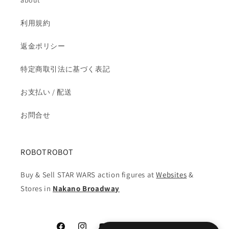
about
ン
ン
の
の
利用規約
数
数
返金ポリシー
量
量
を
を
特定商取引法に基づく表記
減
増
ら
や
お支払い / 配送
す
す
お問合せ
ROBOTROBOT
Buy & Sell STAR WARS action figures at
Websites
&
Stores in
Nakano Broadway