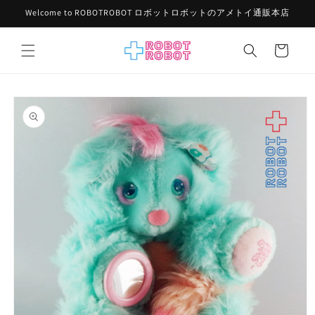
コンテ
Welcome to ROBOTROBOT ロボットロボットのアメトイ通販本店
ンツに
進む
カ
ー
ト
商品情
報にス
キップ