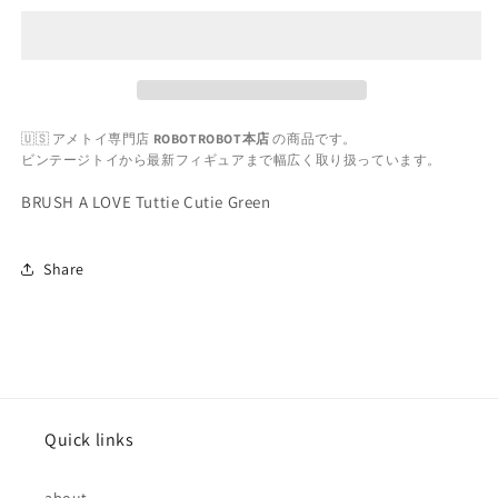
ュ
ュ
ア
ア
ラ
ラ
ブ
ブ
ズ
ズ
🇺🇸 アメトイ専門店
ROBOTROBOT本店
の商品です。
ト
ト
ビンテージトイから最新フィギュアまで幅広く取り扱っています。
ゥ
ゥ
ッ
ッ
BRUSH A LOVE Tuttie Cutie Green
テ
テ
ィ
ィ
Share
キ
キ
ュ
ュ
ー
ー
テ
テ
ィ
ィ
ー
ー
Quick links
グ
グ
リ
リ
ー
ー