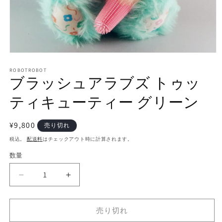
モ
ー
ROBOTROBOT
ダ
ブラッシュアラブズ トゥッ
ル
で
ティキューティー グリーン
メ
デ
ィ
通
¥9,800
売り切れ
ア
常
(1)
税込。
配送料
はチェックアウト時に計算されます。
を
価
開
数量
数
格
く
量
ブ
ブ
ラ
ラ
ッ
ッ
売り切れ
シ
シ