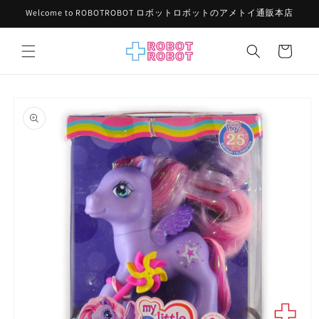
コンテ
Welcome to ROBOTROBOT ロボットロボットのアメトイ通販本店
ンツに
進む
カ
ー
ト
商品情
報にス
キップ