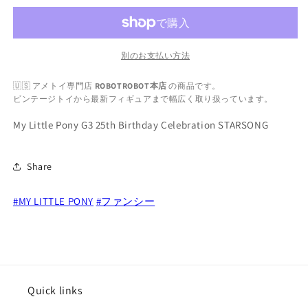
Birthday
Birthday
Celebration
Celebration
STARSONG
STARSONG
の
の
別のお支払い方法
数
数
🇺🇸 アメトイ専門店
ROBOTROBOT本店
の商品です。
量
量
ビンテージトイから最新フィギュアまで幅広く取り扱っています。
を
を
減
増
My Little Pony G3 25th Birthday Celebration STARSONG
ら
や
す
す
Share
#MY LITTLE PONY
#ファンシー
Quick links