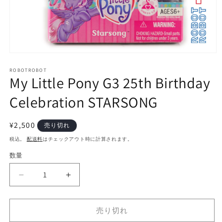
モ
ー
ROBOTROBOT
ダ
My Little Pony G3 25th Birthday
ル
で
Celebration STARSONG
メ
デ
ィ
通
¥2,500
売り切れ
ア
常
(1)
税込。
配送料
はチェックアウト時に計算されます。
を
価
開
数量
数
格
く
量
My
My
Little
Little
Pony
Pony
G3
G3
売り切れ
25th
25th