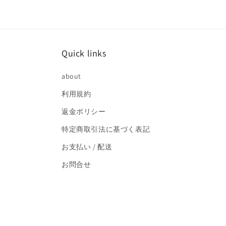
で
メ
デ
ィ
ア
(2)
Quick links
を
開
く
about
利用規約
返金ポリシー
特定商取引法に基づく表記
お支払い / 配送
お問合せ