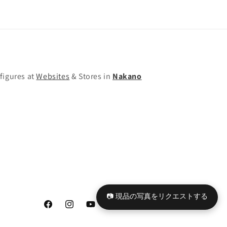
figures at
Websites
& Stores in
Nakano
📷 現品の写真をリクエストする
Facebook
Instagram
YouTube
TikTok
X
Tumblr
(Twitter)