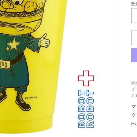
数
数
量

ビ
ま
マ
ク
Mc