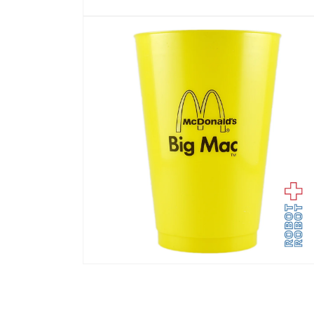
モ
ー
ダ
ル
で
メ
デ
ィ
ア
(1)
を
開
く
モ
ー
ダ
ル