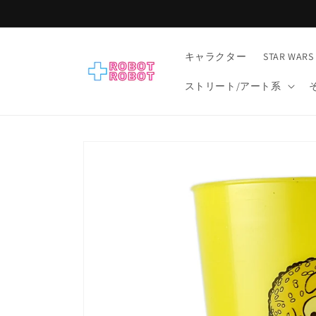
コンテ
ンツに
進む
キャラクター
STAR WARS
ストリート/アート系
商品情
報にス
キップ