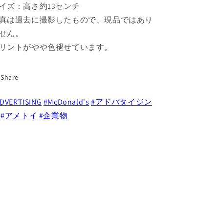
イズ：高さ約13センチ
グ
グ
真は過去に撮影したもので、現品ではあり
マ
マ
せん。
ッ
ッ
ク
ク
リントがやや色褪せています。
企
企
業
業
Share
物
物
の
の
DVERTISING
#McDonald's
#アドバタイジン
数
数
#アメトイ
#企業物
量
量
を
を
減
増
ら
や
す
す