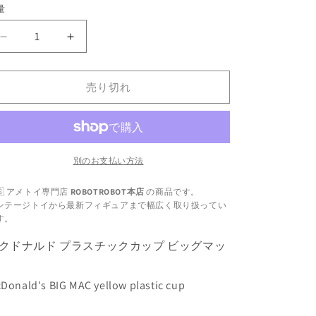
価
量
格
マ
マ
ク
ク
ド
ド
売り切れ
ナ
ナ
ル
ル
ド
ド
プ
プ
ラ
ラ
別のお支払い方法
ス
ス
🇸 アメトイ専門店
ROBOTROBOT本店
の商品です。
チ
チ
ンテージトイから最新フィギュアまで幅広く取り扱ってい
ッ
ッ
す。
ク
ク
クドナルド プラスチックカップ ビッグマッ
カ
カ
ッ
ッ
プ
プ
Donald's BIG MAC yellow plastic cup
ビ
ビ
ッ
ッ