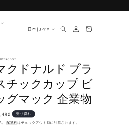
ロ
カ
グ
国
ー
日本 | JPY ¥
イ
/
ト
ン
地
域
BOTROBOT
マクドナルド プラ
スチックカップ ビ
ッグマック 企業物
通
,480
売り切れ
常
込。
配送料
はチェックアウト時に計算されます。