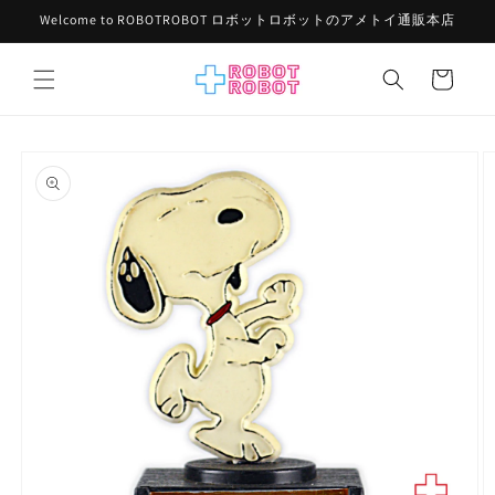
コンテ
Welcome to ROBOTROBOT ロボットロボットのアメトイ通販本店
ンツに
進む
カ
ー
ト
商品情
報にス
キップ