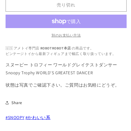
ー
ー
売り切れ
ピ
ピ
ー
ー
AVIVA
AVIVA
ト
ト
ロ
ロ
別のお支払い方法
フ
フ
🇺🇸 アメトイ専門店
ROBOTROBOT本店
の商品です。
ィ
ィ
ビンテージトイから最新フィギュアまで幅広く取り扱っています。
ー
ー
WORLD&#39;S
WORLD&#39;S
スヌーピー トロフィー ワールドグレイテストダンサー
GREATEST
GREATEST
Snoopy Trophy WORLD'S GREATEST DANCER
DANCER
DANCER
の
の
状態は写真でご確認下さい。ご質問はお気軽にどうぞ。
数
数
量
量
を
を
Share
減
増
ら
や
#SNOOPY
#かわいい系
す
す