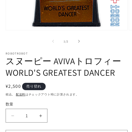
モ
ー
の
1
/
2
ダ
ル
で
ROBOTROBOT
スヌーピー AVIVAトロフィー
メ
デ
WORLD'S GREATEST DANCER
ィ
ア
(1)
(2
を
通
¥2,500
売り切れ
開
常
税込。
配送料
はチェックアウト時に計算されます。
く
価
数量
数
格
量
ス
ス
ヌ
ヌ