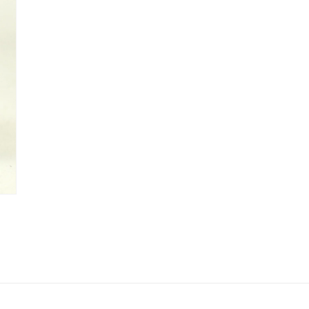
で
メ
デ
ィ
ア
(3)
を
開
く