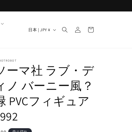
ロ
カ
グ
国
ー
日本 | JPY ¥
イ
/
ト
ン
地
域
BOTROBOT
ソーマ社 ラブ・デ
ィノ バーニー風？
緑 PVCフィギュア
1992
売り切れ