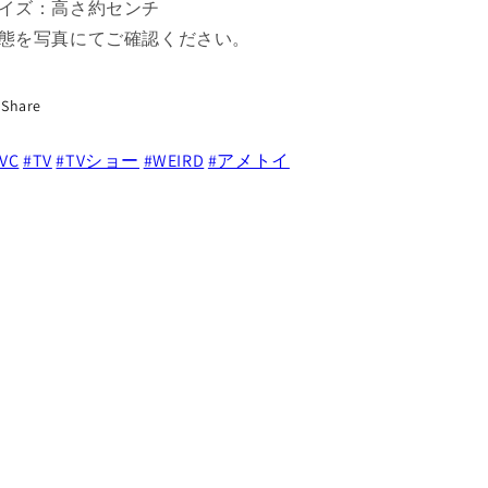
緑
緑
イズ：高さ約センチ
PVC
PVC
態を写真にてご確認ください。
フ
フ
ィ
ィ
ギ
ギ
Share
ュ
ュ
ア
ア
VC
#TV
#TVショー
#WEIRD
#アメトイ
1992
1992
の
の
数
数
量
量
を
を
減
増
ら
や
す
す