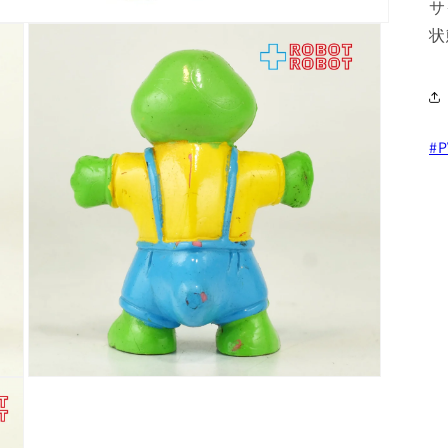
サ
状
#P
モ
ー
ダ
ル