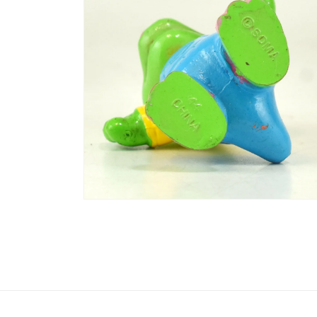
で
メ
デ
ィ
ア
(2)
を
開
く
モ
ー
ダ
ル
で
メ
デ
ィ
ア