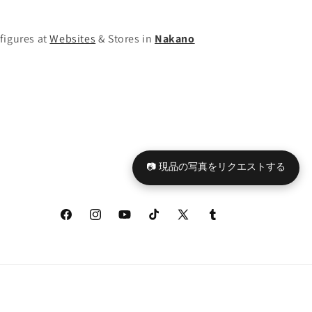
figures at
Websites
& Stores in
Nakano
📷 現品の写真をリクエストする
Facebook
Instagram
YouTube
TikTok
X
Tumblr
(Twitter)