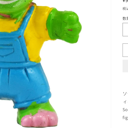
¥
税
数
数
量
ソ
ィ
So
fi