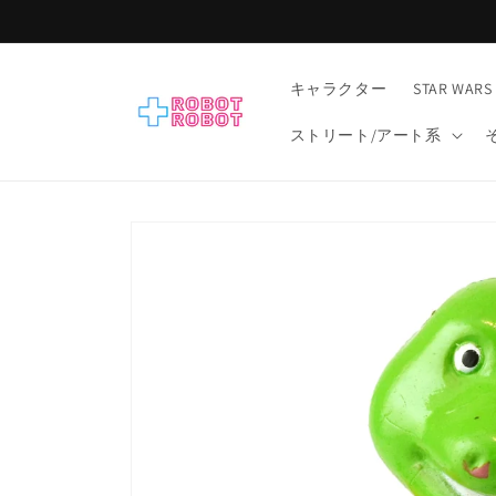
コンテ
ンツに
進む
キャラクター
STAR WARS
ストリート/アート系
商品情
報にス
キップ