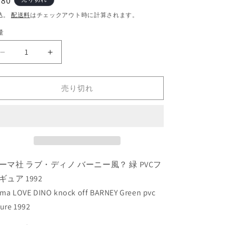
通
980
常
込。
配送料
はチェックアウト時に計算されます。
価
量
格
ソ
ソ
ー
ー
マ
マ
売り切れ
社
社
ラ
ラ
ブ・
ブ・
デ
デ
ィ
ィ
ノ
ノ
ーマ社 ラブ・ディノ バーニー風？ 緑 PVCフ
バ
バ
ー
ー
ギュア 1992
ニ
ニ
ma LOVE DINO knock off BARNEY Green pvc
ー
ー
gure 1992
風？
風？