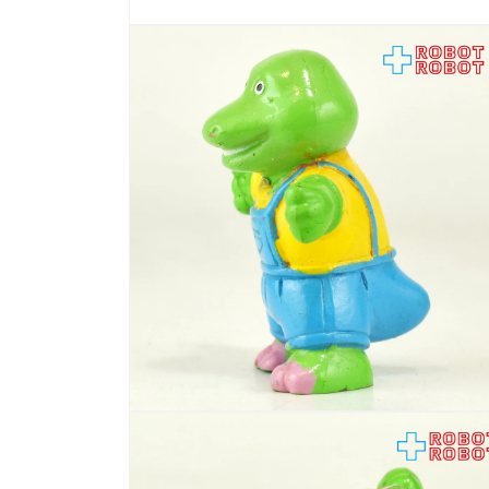
モ
ー
ダ
ル
で
メ
デ
ィ
ア
(1)
を
開
く
モ
ー
ダ
ル